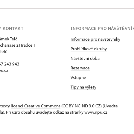
Ý KONTAKT
INFORMACE PRO NÁVŠTĚVNÍ
zámek Telč
Informace pro návštěvníky
chariáše z Hradce 1
Prohlídkové okruhy
Telč
Návštěvní doba
67 243 943
Rezervace
u.cz
Vstupné
Tipy na výlety
 texty
licenci Creative Commons
(CC BY-NC-ND 3.0 CZ) (Uveďte
la). Při užití obsahu uvádějte odkaz na stránky www.npu.cz