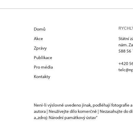
RYCHL
Domů
Akce
Státní 
nám. Za
Zprávy
588 56 
Publikace
+420 5
Pro média
telc@np
Kontakty
Není-li výslovně uvedeno jinak, podléhají fotografie a
autora | Neužívejte dílo komerčně | Nezasahujte do dí
a „zdroj: Národní památkový ústav“