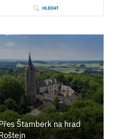
HLEDAT
Přes Štamberk na hrad
Roštejn