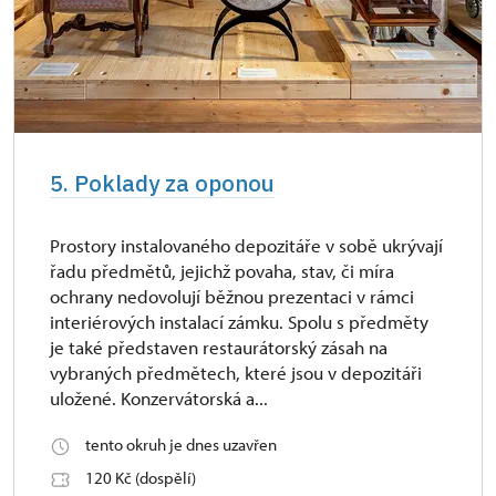
5. Poklady za oponou
Prostory instalovaného depozitáře v sobě ukrývají
řadu předmětů, jejichž povaha, stav, či míra
ochrany nedovolují běžnou prezentaci v rámci
interiérových instalací zámku. Spolu s předměty
je také představen restaurátorský zásah na
vybraných předmětech, které jsou v depozitáři
uložené. Konzervátorská a...
tento okruh je dnes uzavřen
120 Kč (dospělí)