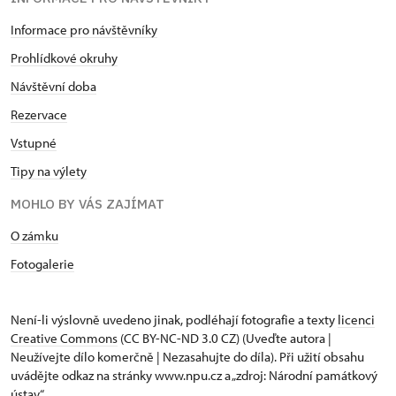
Informace pro návštěvníky
Prohlídkové okruhy
Návštěvní doba
Rezervace
Vstupné
Tipy na výlety
MOHLO BY VÁS ZAJÍMAT
O zámku
Fotogalerie
Není-li výslovně uvedeno jinak, podléhají fotografie a texty
licenci
Creative Commons
(CC BY-NC-ND 3.0 CZ) (Uveďte autora |
Neužívejte dílo komerčně | Nezasahujte do díla). Při užití obsahu
uvádějte odkaz na stránky www.npu.cz a „zdroj: Národní památkový
ústav“