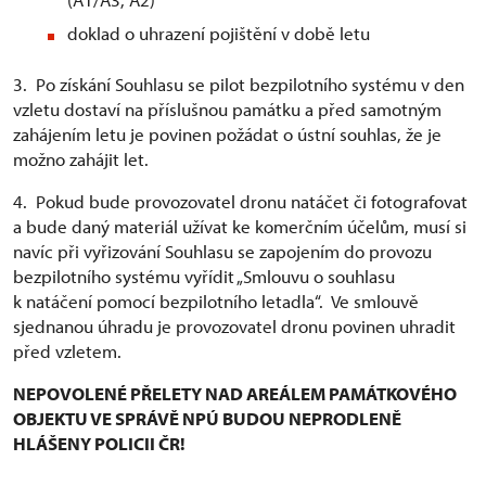
doklad o uhrazení pojištění v době letu
3. Po získání Souhlasu se pilot bezpilotního systému v den
vzletu dostaví na příslušnou památku a před samotným
zahájením letu je povinen požádat o ústní souhlas, že je
možno zahájit let.
4. Pokud bude provozovatel dronu natáčet či fotografovat
a bude daný materiál užívat ke komerčním účelům, musí si
navíc při vyřizování Souhlasu se zapojením do provozu
bezpilotního systému vyřídit „Smlouvu o souhlasu
k natáčení pomocí bezpilotního letadla“. Ve smlouvě
sjednanou úhradu je provozovatel dronu povinen uhradit
před vzletem.
NEPOVOLENÉ PŘELETY NAD AREÁLEM PAMÁTKOVÉHO
OBJEKTU VE SPRÁVĚ NPÚ BUDOU NEPRODLENĚ
HLÁŠENY POLICII ČR!