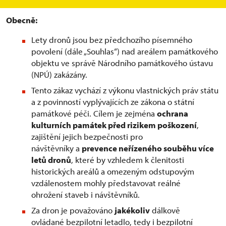
Obecně:
Lety dronů jsou bez předchozího písemného
povolení (dále „Souhlas“) nad areálem památkového
objektu ve správě Národního památkového ústavu
(NPÚ) zakázány.
Tento zákaz vychází z výkonu vlastnických práv státu
a z povinností vyplývajících ze zákona o státní
památkové péči. Cílem je zejména
ochrana
kulturních památek před rizikem poškození
,
zajištění jejich bezpečnosti pro
návštěvníky a
prevence neřízeného souběhu více
letů dronů
, které by vzhledem k členitosti
historických areálů a omezeným odstupovým
vzdálenostem mohly představovat reálné
ohrožení staveb i návštěvníků.
Za dron je považováno
jakékoliv
dálkově
ovládané bezpilotní letadlo, tedy i bezpilotní