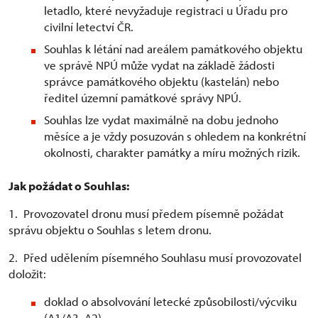
letadlo, které nevyžaduje registraci u Úřadu pro
civilní letectví ČR.
Souhlas k létání nad areálem památkového objektu
ve správě NPÚ může vydat na základě žádosti
správce památkového objektu (kastelán) nebo
ředitel územní památkové správy NPÚ.
Souhlas lze vydat maximálně na dobu jednoho
měsíce a je vždy posuzován s ohledem na konkrétní
okolnosti, charakter památky a míru možných rizik.
Jak požádat o Souhlas:
1. Provozovatel dronu musí předem písemně požádat
správu objektu o Souhlas s letem dronu.
2. Před udělením písemného Souhlasu musí provozovatel
doložit:
doklad o absolvování letecké způsobilosti/výcviku
(A1/A3, A2)