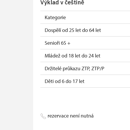
Výklad v češtině
Průkaz zaměstnance NPÚ (+ až 3 rodinní
Průkaz Náš člověk*
Kategorie
*Platí pouze pro jednu osobu (držitele 
Dospělí od 25 let do 64 let
Senioři 65 +
Mládež od 18 let do 24 let
Držitelé průkazu ZTP, ZTP/P
Děti od 6 do 17 let
Děti do 5 let
Průvodce držitele průkazu ZTP/P
rezervace není nutná
Pedagogický dozor (pro školní skupiny 