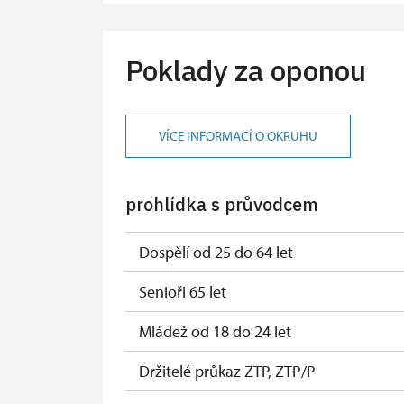
Průvodce organizované skupiny (1 osob
Karta zaměstnance s QR kódem MK ČR
Poklady za oponou
Průkaz ICOMOS*
Celorční volné vstupenky vydané NPÚ
VÍCE INFORMACÍ O OKRUHU
Jednorázové vstupenky vydané NPÚ
prohlídka s průvodcem
Průkaz zaměstnance NPÚ (+ až 3 rodinní
Průkaz Náš člověk*
Dospělí od 25 do 64 let
*platí poze pro jednu osobu (držitele p
Senioři 65 let
Mládež od 18 do 24 let
Držitelé průkaz ZTP, ZTP/P