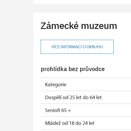
Karta zaměstnance s QR kódem MK ČR 
Průkaz ICOMOS *
Zámecké muzeum
Celoroční volné vstupenky vydané NP
Jednorázové vstupenky vydané NPÚ
VÍCE INFORMACÍ O OKRUHU
Průkaz zaměstnance NPÚ (+ až 3 rodinní
prohlídka bez průvodce
Průkaz Náš člověk *
* Platí pouze pro jednu osobu (držitele
Kategorie
Dospělí od 25 let do 64 let
Senioři 65 +
Mládež od 18 do 24 let