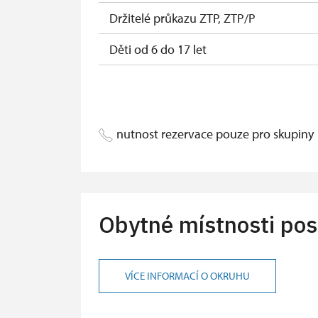
Držitelé průkazu ZTP, ZTP/P
Děti od 6 do 17 let
Děti do 5 let
Průvodce držitele průkazu ZTP/P
nutnost rezervace pouze pro skupiny
Pedagogický dozor (pro školní skupiny 
Průvodce organizované skupiny (1 osob
Karta zaměstnance s QR kódem MK ČR
Obytné místnosti pos
Průkaz ICOMOS*
Jednorázové vstupenky vydané NPÚ
VÍCE INFORMACÍ O OKRUHU
Jednorázové vstupenky vydané NPÚ