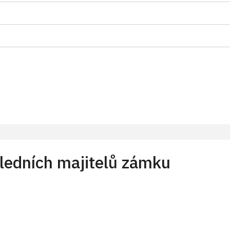
1 osoba na 10 dětí)
a pro celou skupinu min. 15 osob)
*
ledních majitelů zámku