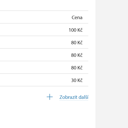
zdarma
zdarma
Cena
100 Kč
80 Kč
80 Kč
80 Kč
30 Kč
zdarma
Zobrazit další
zdarma
zdarma