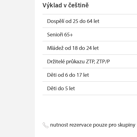
Výklad v češtině
Průkaz zaměstnance NPÚ (+ až 3 rodinní
Průkaz Náš člověk*
Dospělí od 25 do 64 let
*platí pouze pro jednu osobu (držitele 
Senioři 65+
Mládež od 18 do 24 let
Držitelé průkazu ZTP, ZTP/P
Děti od 6 do 17 let
Děti do 5 let
Průvodce držitele průkazu ZTP/P
Pedagogický dozor (pro školní skupiny 
nutnost rezervace pouze pro skupiny
Průvodce organizované skupiny (1 osob