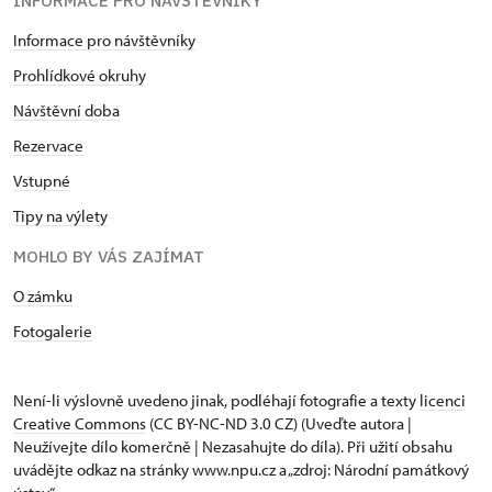
INFORMACE PRO NÁVŠTĚVNÍKY
Informace pro návštěvníky
Prohlídkové okruhy
Návštěvní doba
Rezervace
Vstupné
Tipy na výlety
MOHLO BY VÁS ZAJÍMAT
O zámku
Fotogalerie
Není-li výslovně uvedeno jinak, podléhají fotografie a texty
licenci
Creative Commons
(CC BY-NC-ND 3.0 CZ) (Uveďte autora |
Neužívejte dílo komerčně | Nezasahujte do díla). Při užití obsahu
uvádějte odkaz na stránky www.npu.cz a „zdroj: Národní památkový