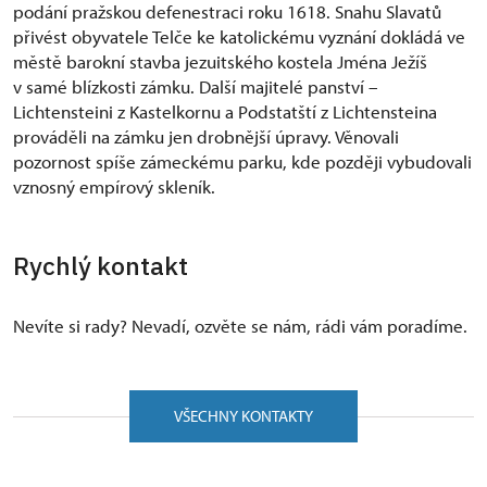
podání pražskou defenestraci roku 1618. Snahu Slavatů
přivést obyvatele Telče ke katolickému vyznání dokládá ve
městě barokní stavba jezuitského kostela Jména Ježíš
v samé blízkosti zámku. Další majitelé panství –
Lichtensteini z Kastelkornu a Podstatští z Lichtensteina
prováděli na zámku jen drobnější úpravy. Věnovali
pozornost spíše zámeckému parku, kde později vybudovali
vznosný empírový skleník.
Rychlý kontakt
Nevíte si rady? Nevadí, ozvěte se nám, rádi vám poradíme.
VŠECHNY KONTAKTY