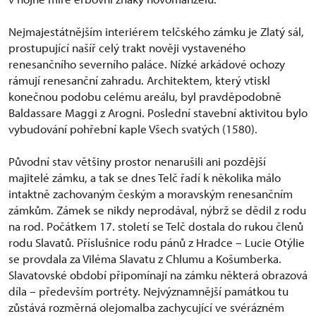
Nejmajestátnějším interiérem telčského zámku je Zlatý sál,
prostupující našíř celý trakt nověji vystaveného
renesančního severního paláce. Nízké arkádové ochozy
rámují renesanční zahradu. Architektem, který vtiskl
konečnou podobu celému areálu, byl pravděpodobně
Baldassare Maggi z Arogni. Poslední stavební aktivitou bylo
vybudování pohřební kaple Všech svatých (1580).
Původní stav většiny prostor nenarušili ani pozdější
majitelé zámku, a tak se dnes Telč řadí k několika málo
intaktně zachovaným českým a moravským renesančním
zámkům. Zámek se nikdy neprodával, nýbrž se dědil z rodu
na rod. Počátkem 17. století se Telč dostala do rukou členů
rodu Slavatů. Příslušnice rodu pánů z Hradce – Lucie Otýlie
se provdala za Viléma Slavatu z Chlumu a Košumberka.
Slavatovské období připomínají na zámku některá obrazová
díla – především portréty. Nejvýznamnější památkou tu
zůstává rozměrná olejomalba zachycující ve svérázném