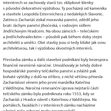
interiérech se zachovaly starší tzv. sklípkové klenby
s původní dekorativní výzdobou. Ty pocházejí od kameníka
a stavitele Leopolda Esterreichera z nedalekých Slavonic.
Zatímco Zachariáš získal moravská panství, zdědil jeho
bratr Jáchym panství jihočeská, s rodovým sídlem
Jindřichovým Hradcem. Na obou zámcích – telečském
a jindřichohradeckém – působili pak během doby stejní
architekti a umělci. Obě stavby jsou si tedy blízké jak svou
architekturou, tak i výzdobou skvostných interiérů.
Přestavba zámku a další stavební podnikání byly bezesporu
finančně nesmírně náročné. Umožňovaly je tehdy dobré
hospodářské poměry telčského panství a zvláště pak
bohaté výtěžky z dolů na stříbro, z nichž většinu přinesla
Zachariášovi věnem jeho první manželka Kateřina
z Valdštejna. Náročná renesanční úprava nejstarší části
telčského zámku byla podniknuta roku 1553, kdy se
Zachariáš z Hradce oženil s Kateřinou z Valdštejna. Na
portálech, fasádách i v interiérech zámku nacházíme
v hojné míře erbovní znaky novomanželů.