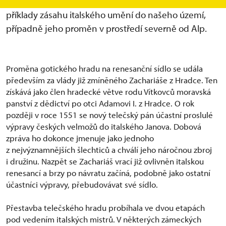
interiéry. Mnoho z nich jsou reprezentativními
příklady zásahu italského umění do našeho území,
případně jeho proměn v prostředí severně od Alp.
Proměna gotického hradu na renesanční sídlo se udála
především za vlády již zmíněného Zachariáše z Hradce. Ten
získává jako člen hradecké větve rodu Vítkovců moravská
panství z dědictví po otci Adamovi I. z Hradce. O rok
později v roce 1551 se nový telečský pán účastní proslulé
výpravy českých velmožů do italského Janova. Dobová
zpráva ho dokonce jmenuje jako jednoho
z nejvýznamnějších šlechticů a chválí jeho náročnou zbroj
i družinu. Nazpět se Zachariáš vrací již ovlivněn italskou
renesancí a brzy po návratu začíná, podobně jako ostatní
účastníci výpravy, přebudovávat své sídlo.
Přestavba telečského hradu probíhala ve dvou etapách
pod vedením italských mistrů. V některých zámeckých