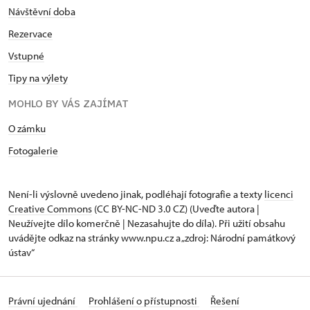
Návštěvní doba
Rezervace
Vstupné
Tipy na výlety
MOHLO BY VÁS ZAJÍMAT
O zámku
Fotogalerie
Není-li výslovně uvedeno jinak, podléhají fotografie a texty
licenci
Creative Commons
(CC BY-NC-ND 3.0 CZ) (Uveďte autora |
Neužívejte dílo komerčně | Nezasahujte do díla). Při užití obsahu
uvádějte odkaz na stránky www.npu.cz a „zdroj: Národní památkový
ústav“
Právní ujednání
Prohlášení o přístupnosti
Řešení