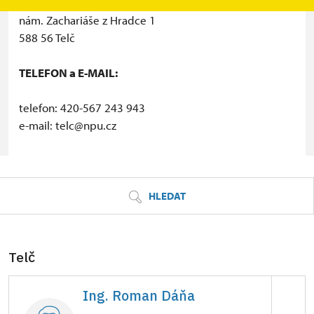
Státní zámek Telč
nám. Zachariáše z Hradce 1
588 56 Telč
TELEFON a E-MAIL:
telefon: 420-567 243 943
e-mail: telc@npu.cz
© Seznam.cz a.s. a další
HLEDAT
Telč
Ing. Roman Dáňa