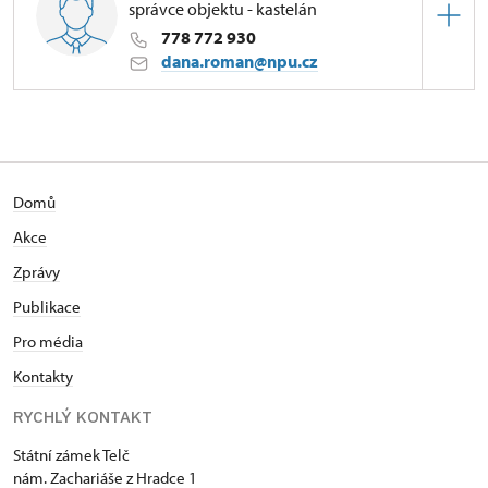
správce objektu - kastelán
778 772 930
dana.roman@npu.cz
Zámek Telč
náměstí Zachariáše z Hradce 1/, Telč
Domů
Akce
Zprávy
Publikace
Pro média
Kontakty
RYCHLÝ KONTAKT
Státní zámek Telč
nám. Zachariáše z Hradce 1