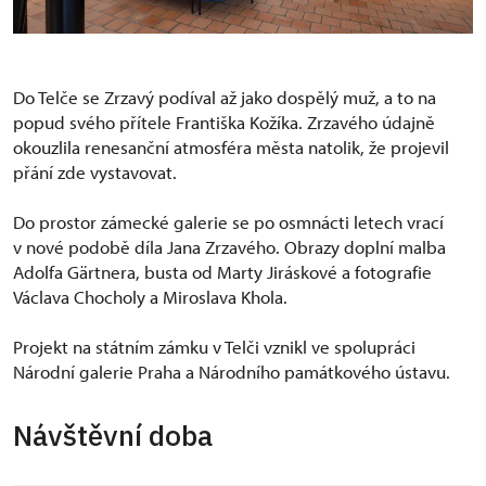
Do Telče se Zrzavý podíval až jako dospělý muž, a to na
popud svého přítele Františka Kožíka. Zrzavého údajně
okouzlila renesanční atmosféra města natolik, že projevil
přání zde vystavovat.
Do prostor zámecké galerie se po osmnácti letech vrací
v nové podobě díla Jana Zrzavého. Obrazy doplní malba
Adolfa Gärtnera, busta od Marty Jiráskové a fotografie
Václava Chocholy a Miroslava Khola.
Projekt na státním zámku v Telči vznikl ve spolupráci
Národní galerie Praha a Národního památkového ústavu.
Návštěvní doba