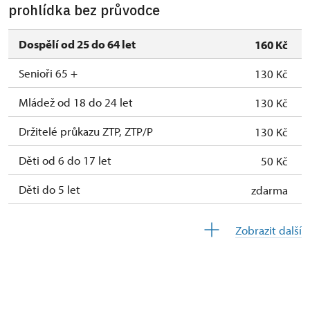
prohlídka bez průvodce
Dospělí od 25 do 64 let
160 Kč
Senioři 65 +
130 Kč
Mládež od 18 do 24 let
130 Kč
Držitelé průkazu ZTP, ZTP/P
130 Kč
Děti od 6 do 17 let
50 Kč
Děti do 5 let
zdarma
Průvodce držitele průkazu ZTP/P
zdarma
Zobrazit další
Pedagogický dozor (pro školní skupiny 1
zdarma
osoba na 10 dětí)
Průvodce organizované skupiny (1 osoba
zdarma
pro celou skupinu min. 15 osob)