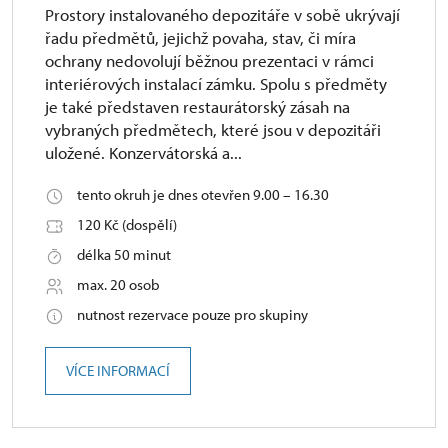
Prostory instalovaného depozitáře v sobě ukrývají
řadu předmětů, jejichž povaha, stav, či míra
ochrany nedovolují běžnou prezentaci v rámci
interiérových instalací zámku. Spolu s předměty
je také představen restaurátorský zásah na
vybraných předmětech, které jsou v depozitáři
uložené. Konzervátorská a...
tento okruh je dnes otevřen 9.00 – 16.30
120 Kč (dospělí)
délka 50 minut
max. 20 osob
nutnost rezervace pouze pro skupiny
VÍCE INFORMACÍ