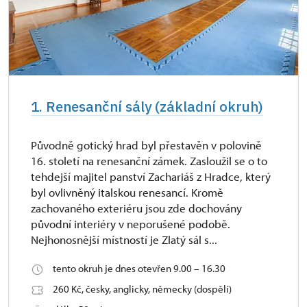
1. Renesanční sály (základní okruh)
Původně gotický hrad byl přestavěn v polovině
16. století na renesanční zámek. Zasloužil se o to
tehdejší majitel panství Zachariáš z Hradce, který
byl ovlivněný italskou renesancí. Kromě
zachovaného exteriéru jsou zde dochovány
původní interiéry v neporušené podobě.
Nejhonosnější místností je Zlatý sál s...
tento okruh je dnes otevřen 9.00 – 16.30
260 Kč, česky, anglicky, německy (dospělí)