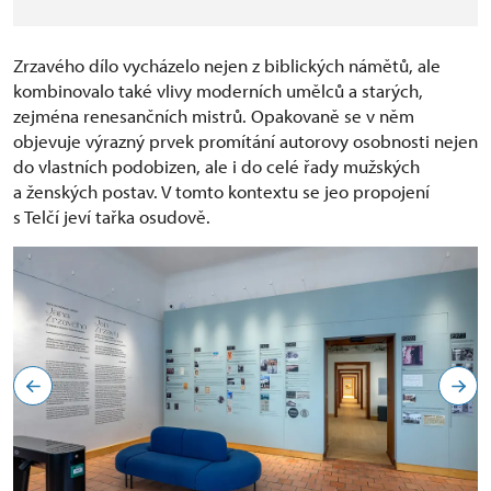
Zrzavého dílo vycházelo nejen z biblických námětů, ale
kombinovalo také vlivy moderních umělců a starých,
zejména renesančních mistrů. Opakovaně se v něm
objevuje výrazný prvek promítání autorovy osobnosti nejen
do vlastních podobizen, ale i do celé řady mužských
a ženských postav. V tomto kontextu se jeo propojení
s Telčí jeví tařka osudově.