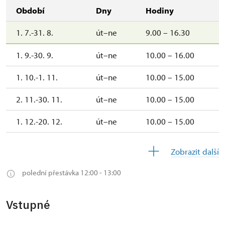
Období
Dny
Hodiny
1. 7.-31. 8.
út–ne
9.00 – 16.30
1. 9.-30. 9.
út–ne
10.00 – 16.00
1. 10.-1. 11.
út–ne
10.00 – 15.00
2. 11.-30. 11.
út–ne
10.00 – 15.00
1. 12.-20. 12.
út–ne
10.00 – 15.00
21. 12.-26. 12.
uzavřen
Zobrazit další
27. 12.-28. 12.
po, út, st, ne
10.00 – 15.00
polední přestávka 12:00 - 13:00
31. 12.
čt
uzavřen
Vstupné