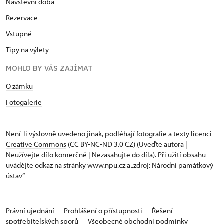
Návštěvní doba
Rezervace
Vstupné
Tipy na výlety
MOHLO BY VÁS ZAJÍMAT
O zámku
Fotogalerie
Není-li výslovně uvedeno jinak, podléhají fotografie a texty
licenci
Creative Commons
(CC BY-NC-ND 3.0 CZ) (Uveďte autora |
Neužívejte dílo komerčně | Nezasahujte do díla). Při užití obsahu
uvádějte odkaz na stránky www.npu.cz a „zdroj: Národní památkový
ústav“
Právní ujednání
Prohlášení o přístupnosti
Řešení
spotřebitelských sporů
Všeobecné obchodní podmínky