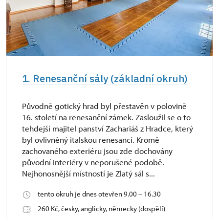
1. Renesanční sály (základní okruh)
Původně gotický hrad byl přestavěn v polovině
16. století na renesanční zámek. Zasloužil se o to
tehdejší majitel panství Zachariáš z Hradce, který
byl ovlivněný italskou renesancí. Kromě
zachovaného exteriéru jsou zde dochovány
původní interiéry v neporušené podobě.
Nejhonosnější místností je Zlatý sál s...
tento okruh je dnes otevřen 9.00 – 16.30
260 Kč, česky, anglicky, německy (dospělí)