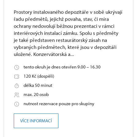
Prostory instalovaného depozitáře v sobě ukrývají
řadu předmětů, jejichž povaha, stav, či míra
ochrany nedovolují běžnou prezentaci v rámci
interiérových instalací zámku. Spolu s předměty
je také představen restaurátorský zásah na
vybraných předmětech, které jsou v depozitáři
uložené. Konzervátorská a...
tento okruh je dnes otevřen 9.00 – 16.30
120 Kč (dospělí)
délka 50 minut
max. 20 osob
nutnost rezervace pouze pro skupiny
VÍCE INFORMACÍ