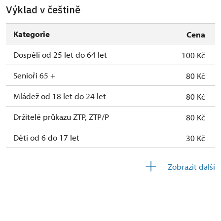
Výklad v češtině
Kategorie
Cena
Dospělí od 25 let do 64 let
100 Kč
Senioři 65 +
80 Kč
Mládež od 18 let do 24 let
80 Kč
Držitelé průkazu ZTP, ZTP/P
80 Kč
Děti od 6 do 17 let
30 Kč
Děti do 5 let
zdarma
Zobrazit další
Průvodce držitele průkazu ZTP/P
zdarma
Pedagogický dozor (pro školní skupiny 1
zdarma
osoba na 10 dětí)