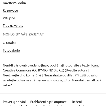
Návštěvní doba
Rezervace
Vstupné
Tipy na výlety
MOHLO BY VÁS ZAJÍMAT
O zámku
Fotogalerie
Není-li výslovně uvedeno jinak, podléhají fotografie a texty
licenci
Creative Commons
(CC BY-NC-ND 3.0 CZ) (Uveďte autora |
Neužívejte dílo komerčně | Nezasahujte do díla). Při užití obsahu
uvádějte odkaz na stránky www.npu.cz a „zdroj: Národní památkový
ústav“
Právní ujednání
Prohlášení o přístupnosti
Řešení