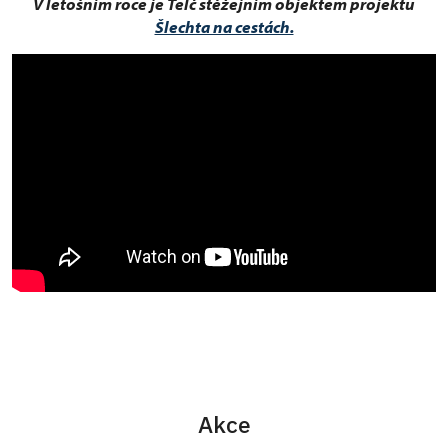
V letošním roce je Telč stěžejním objektem projektu
Šlechta na cestách.
Akce