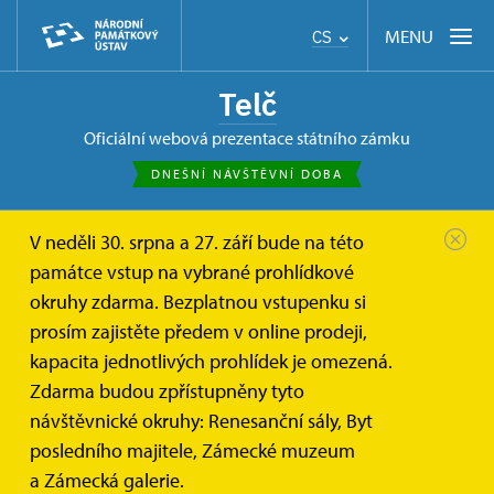
MENU
CS
Telč
oficiální webová prezentace státního zámku
DNEŠNÍ NÁVŠTĚVNÍ DOBA
V neděli 30. srpna a 27. září bude na této
památce vstup na vybrané prohlídkové
okruhy zdarma. Bezplatnou vstupenku si
prosím zajistěte předem v online prodeji,
kapacita jednotlivých prohlídek je omezená.
Zdarma budou zpřístupněny tyto
návštěvnické okruhy: Renesanční sály, Byt
posledního majitele, Zámecké muzeum
a Zámecká galerie.