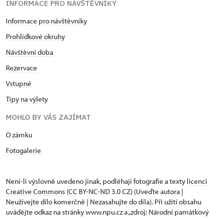
INFORMACE PRO NÁVŠTĚVNÍKY
Informace pro návštěvníky
Prohlídkové okruhy
Návštěvní doba
Rezervace
Vstupné
Tipy na výlety
MOHLO BY VÁS ZAJÍMAT
O zámku
Fotogalerie
Není-li výslovně uvedeno jinak, podléhají fotografie a texty
licenci
Creative Commons
(CC BY-NC-ND 3.0 CZ) (Uveďte autora |
Neužívejte dílo komerčně | Nezasahujte do díla). Při užití obsahu
uvádějte odkaz na stránky www.npu.cz a „zdroj: Národní památkový