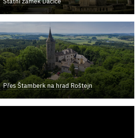
Státní zámek Dačice
Přes Štamberk na hrad Roštejn