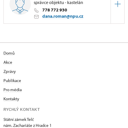
správce objektu - kastelán
778 772 930
dana.roman@npu.cz
Zámek Telč
náměstí Zachariáše z Hradce 1/, Telč
Domů
Akce
Zprávy
Publikace
Pro média
Kontakty
RYCHLÝ KONTAKT
Státní zámek Telč
nám. Zachariáše z Hradce 1