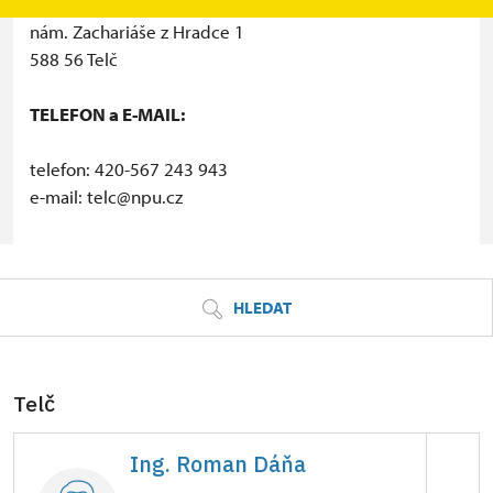
Státní zámek Telč
nám. Zachariáše z Hradce 1
588 56 Telč
TELEFON a E-MAIL:
telefon: 420-567 243 943
e-mail: telc@npu.cz
© Seznam.cz a.s. a další
HLEDAT
Telč
Ing. Roman Dáňa