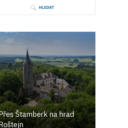
HLEDAT
Přes Štamberk na hrad
Roštejn