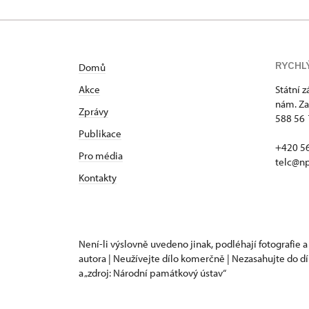
RYCHL
Domů
Akce
Státní 
nám. Za
Zprávy
588 56 
Publikace
+420 5
Pro média
telc@np
Kontakty
Není-li výslovně uvedeno jinak, podléhají fotografie a
autora | Neužívejte dílo komerčně | Nezasahujte do dí
a „zdroj: Národní památkový ústav“