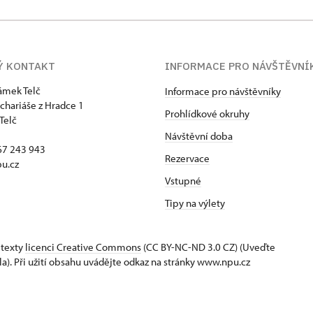
Ý KONTAKT
INFORMACE PRO NÁVŠTĚVNÍ
zámek Telč
Informace pro návštěvníky
chariáše z Hradce 1
Prohlídkové okruhy
Telč
Návštěvní doba
67 243 943
Rezervace
u.cz
Vstupné
Tipy na výlety
 texty
licenci Creative Commons
(CC BY-NC-ND 3.0 CZ) (Uveďte
la). Při užití obsahu uvádějte odkaz na stránky www.npu.cz