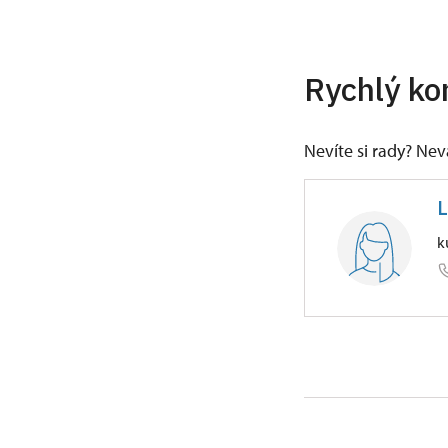
Rychlý ko
Nevíte si rady? Ne
L
k
ÚPS v Če
náměstí Z