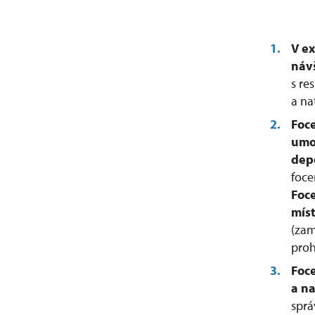
V
ex
náv
s re
a na
Foce
umo
dep
foce
Foce
míst
(zam
proh
Foce
a n
sprá