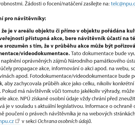
obnostmi. Žádosti o focení/natáčení zasílejte na:
telc@npu.
í pro návštěvníky:
 že je v areálu objektu či přímo v objektu pořádána kul
veřejnosti přístupná akce, bere návštěvník účastí na té
e srozuměn s tím, že v průběhu akce může být pořizová
mentace/videodokumentace.
Tato dokumentace bude vyu
 naplnění oprávněných zájmů Národního památkového ústa
 účely propagace akce, informování o akci apod. na webu, so
skovinách apod. Fotodokumentace/videodokumentace bude p
, aby zachycovala průběh akce jako celku, nikoliv konkrétní
e. Pokud má návštěvník vůči tomuto jakékoliv výhrady, může 
ele akce. NPÚ získané osobní údaje vždy chrání před zneuži
á je v souladu s aktuální legislativou. Informace o ochraně
ně poučení o právech návštěvníka je na webových stránkác
pu.cz
v sekci
Ochrana osobních údajů
.