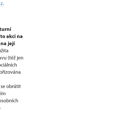
cz
.
turní
to akci na
na její
žita
vu (též jen
ciálních
ořizována
se obrátit
tím
 osobních
h