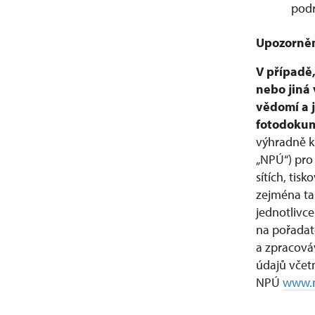
podr
Upozorněn
V případě,
nebo jiná 
vědomí a j
fotodoku
výhradně k
„NPÚ“) pro
sítích, ti
zejména tak
jednotlivc
na pořadat
a zpracováv
údajů včet
NPÚ
www.n