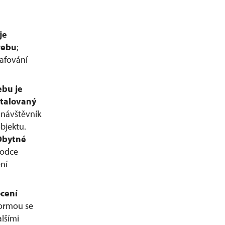
je
řebu
;
afování
ebu je
talovaný
 návštěvník
bjektu.
 Obytné
vodce
ní
ocení
formou se
lšími