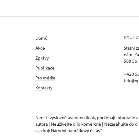
RYCHL
Domů
Akce
Státní 
nám. Za
Zprávy
588 56 
Publikace
+420 5
Pro média
telc@np
Kontakty
Není-li výslovně uvedeno jinak, podléhají fotografie a
autora | Neužívejte dílo komerčně | Nezasahujte do dí
a „zdroj: Národní památkový ústav“