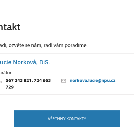
ntakt
vadí, ozvěte se nám, rádi vám poradíme.
ucie Norková, DiS.
urátor
567 243 821, 724 663
norkova.lucie@npu.cz
729
ských Budějovicích
achariáše z Hradce 1/, Telč 58856
VŠECHNY KONTAKTY