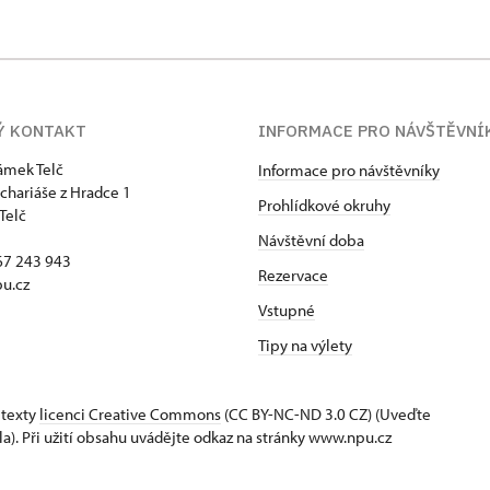
Ý KONTAKT
INFORMACE PRO NÁVŠTĚVNÍ
zámek Telč
Informace pro návštěvníky
chariáše z Hradce 1
Prohlídkové okruhy
Telč
Návštěvní doba
67 243 943
Rezervace
u.cz
Vstupné
Tipy na výlety
 texty
licenci Creative Commons
(CC BY-NC-ND 3.0 CZ) (Uveďte
la). Při užití obsahu uvádějte odkaz na stránky www.npu.cz