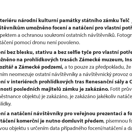
teriéru národní kulturní památky státního zámku Telč
štěvníkům umožněno focení a natáčení pro vlastní pot
spektem a ochranou soukromí ostatních návštěvníků. Fotogr
táčení pomocí dronu není povoleno.
ní bez blesku, stativu a bez selfie tyče pro vlastní potř
žněno na prohlídkových trasách Zámecké muzeum, Ins
ozitář a Zámecké podzemí,
a to pouze za předpokladu, že
ním neomezuje ostatní návštěvníky a návštěvnický provoz o
ní v interiérech prohlídkových tras Renesanční sály a
nosti posledních majitelů zámku je zakázáno.
Fotit prů
ěstnance objektu) je zakázáno, je zakázáno jakékoliv natáče
lídky.
ní a natáčení návštěvníky pro veřejnou prezentaci a f
atáčení komerční je nutno domluvit předem
, písemnou 
vou objektu s určením data případného focení/natáčení a da