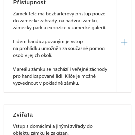
Přístupnost
2. parkoviště - Tobiáškova ulice
Zámek Telč má bezbariérový přístup pouze
Všechny parkoviště jsou
zpoplatněna - parkovací
do zámecké zahrady, na nádvoří zámku,
automat
. Pouze
parkoviště na Korábě
(U
zámecký park a expozice v zámecké galerii.
Staroměstského rybníka) je
bezplatné parkoviště
.
Vzdálené cca 15 min. od náměstí a zámku.
Lidem handicapovaným je vstup
na prohlídku umožněn za současné pomoci
osob v jejich okolí.
V areálu zámku se nachází i veřejné záchody
pro handicapované lidi. Klíče je možné
vyzvednout v pokladně zámku.
Prohlídková trasa A se nachází v druhém patře, má
50 schodů nahoru a dolů. Prohlídková trasa B
se nachází v prvním patře, má 25 schodů nahoru
Zvířata
a dolů. Obě prohlídkové trasy jsou potom v jedné
úrovni, jedná se pouze o výstup do expozice
Vstup s domácími a jinými zvířady do
a o sestup.
objektu zámku je zakázan.