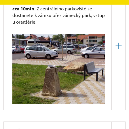
Centrální parkoviště
se nachází
od zámku
cca 10min
. Z centrálního parkoviště se
dostanete k zámku přes zámecký park, vstup
u oranžérie.
Další parkoviště jsou vzdálené od náměstí a zámku
cca 10 min. chůze.
1. parkoviště - Svatoanenská ulice