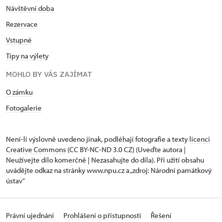
Návštěvní doba
Rezervace
Vstupné
Tipy na výlety
MOHLO BY VÁS ZAJÍMAT
O zámku
Fotogalerie
Není-li výslovně uvedeno jinak, podléhají fotografie a texty
licenci
Creative Commons
(CC BY-NC-ND 3.0 CZ) (Uveďte autora |
Neužívejte dílo komerčně | Nezasahujte do díla). Při užití obsahu
uvádějte odkaz na stránky www.npu.cz a „zdroj: Národní památkový
ústav“
Právní ujednání
Prohlášení o přístupnosti
Řešení