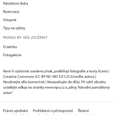
Návštěvní doba
Rezervace
Vstupné
Tipy na výlety
MOHLO BY VÁS ZAJÍMAT
O zámku
Fotogalerie
Není-li výslovně uvedeno jinak, podléhají fotografie a texty
licenci
Creative Commons
(CC BY-NC-ND 3.0 CZ) (Uveďte autora |
Neužívejte dílo komerčně | Nezasahujte do díla). Při užití obsahu
uvádějte odkaz na stránky www.npu.cz a „zdroj: Národní památkový
ústav“
Právní ujednání
Prohlášení o přístupnosti
Řešení