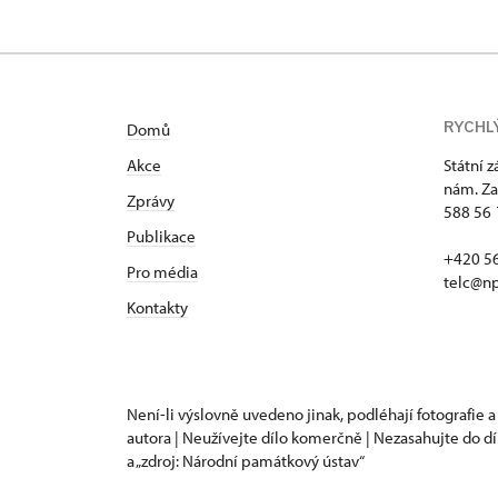
RYCHL
Domů
Akce
Státní 
nám. Za
Zprávy
588 56 
Publikace
+420 5
Pro média
telc@np
Kontakty
Není-li výslovně uvedeno jinak, podléhají fotografie a
autora | Neužívejte dílo komerčně | Nezasahujte do dí
a „zdroj: Národní památkový ústav“