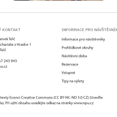
Ý KONTAKT
INFORMACE PRO NÁVŠTĚVNÍ
zámek Telč
Informace pro návštěvníky
chariáše z Hradce 1
Prohlídkové okruhy
Telč
Návštěvní doba
67 243 943
Rezervace
u.cz
Vstupné
Tipy na výlety
 texty
licenci Creative Commons
(CC BY-NC-ND 3.0 CZ) (Uveďte
la). Při užití obsahu uvádějte odkaz na stránky www.npu.cz