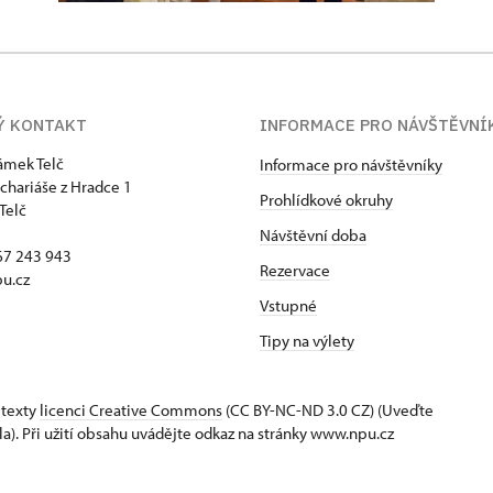
Ý KONTAKT
INFORMACE PRO NÁVŠTĚVNÍ
zámek Telč
Informace pro návštěvníky
chariáše z Hradce 1
Prohlídkové okruhy
Telč
Návštěvní doba
67 243 943
Rezervace
u.cz
Vstupné
Tipy na výlety
 texty
licenci Creative Commons
(CC BY-NC-ND 3.0 CZ) (Uveďte
la). Při užití obsahu uvádějte odkaz na stránky www.npu.cz