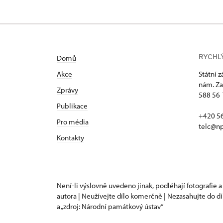
RYCHL
Domů
Akce
Státní 
nám. Za
Zprávy
588 56 
Publikace
+420 5
Pro média
telc@np
Kontakty
Není-li výslovně uvedeno jinak, podléhají fotografie a
autora | Neužívejte dílo komerčně | Nezasahujte do dí
a „zdroj: Národní památkový ústav“