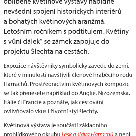
oblíbené květinové výstavy nabídne
nevšední spojení historických interiérů
a bohatých květinových aranžmá.
Letošním ročníkem s podtitulem „Květiny
s vůní dálek“ se zámek zapojuje do
projektu Šlechta na cestách.
Expozice návštěvníky symbolicky zavede do zemí,
které v minulosti navštívili členové hraběcího rodu
Harrachů. Prostřednictvím květinových kompozic
se tak přenesete například do Anglie, Nizozemska,
Itálie či Francie a poznáte, jak cestování
ovlivňovalo vkus i životní styl šlechty.
Květinová výstava je součástí základního
prohlídkového okruhu
Lesk a sláva Harrachů
a není