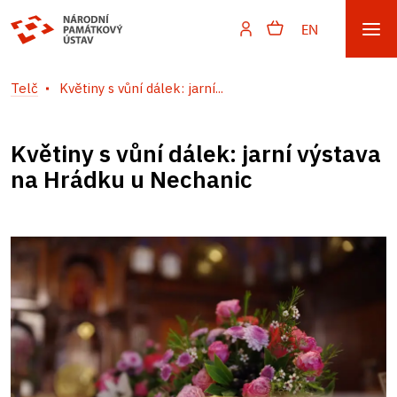
EN
Telč
Květiny s vůní dálek: jarní...
Květiny s vůní dálek: jarní výstava
na Hrádku u Nechanic