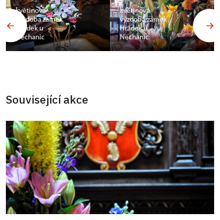
květinová
květinová
výzdoba zámek
výzdoba zámek
Hrádek u
Hrádek u
Nechanic
Nechanic
Související akce