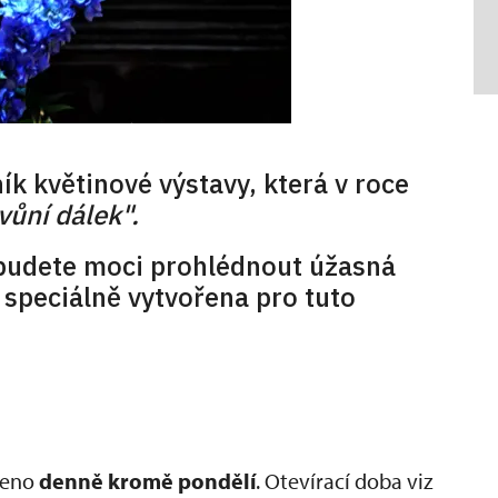
ík květinové výstavy, která v roce
vůní dálek".
 budete moci prohlédnout úžasná
 speciálně vytvořena pro tuto
vřeno
denně kromě pondělí
. Otevírací doba viz