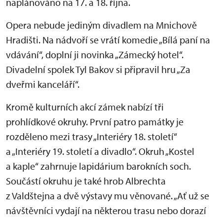
naplánováno na 17. a 18. října.
Opera nebude jediným divadlem na Mnichově
Hradišti. Na nádvoří se vrátí komedie „Bílá paní na
vdávání“, doplní ji novinka „Zámecký hotel“.
Divadelní spolek Tyl Bakov si připravil hru „Za
dveřmi kanceláří“.
Kromě kulturních akcí zámek nabízí tři
prohlídkové okruhy. První patro památky je
rozděleno mezi trasy „Interiéry 18. století“
a „Interiéry 19. století a divadlo“. Okruh „Kostel
a kaple“ zahrnuje lapidárium barokních soch.
Součástí okruhu je také hrob Albrechta
z Valdštejna a dvě výstavy mu věnované. „Ať už se
návštěvníci vydají na některou trasu nebo dorazí