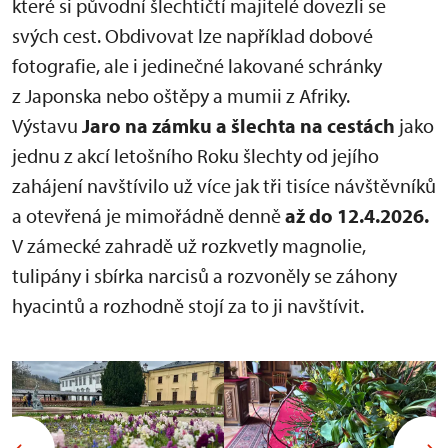
které si původní šlechtičtí majitelé dovezli se
svých cest. Obdivovat lze například dobové
fotografie, ale i jedinečné lakované schránky
z Japonska nebo oštěpy a mumii z Afriky.
Výstavu
Jaro na zámku a šlechta na cestách
jako
jednu z akcí letošního Roku šlechty od jejího
zahájení navštívilo už více jak tři tisíce návštěvníků
a otevřená je mimořádně denně
až do
12.4.2026.
V zámecké zahradě už rozkvetly magnolie,
tulipány i sbírka narcisů a rozvoněly se záhony
hyacintů a rozhodně stojí za to ji navštívit.