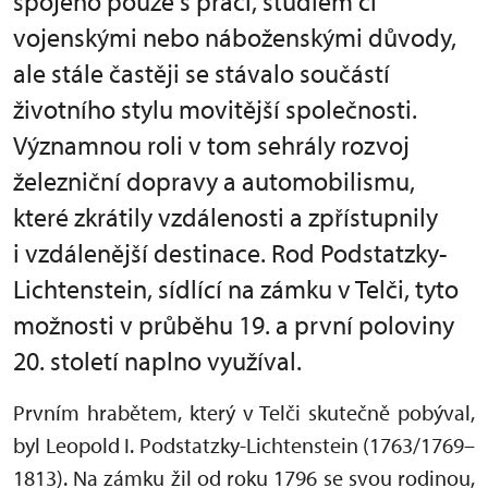
spojeno pouze s prací, studiem či
vojenskými nebo náboženskými důvody,
ale stále častěji se stávalo součástí
životního stylu movitější společnosti.
Významnou roli v tom sehrály rozvoj
železniční dopravy a automobilismu,
které zkrátily vzdálenosti a zpřístupnily
i vzdálenější destinace. Rod Podstatzky-
Lichtenstein, sídlící na zámku v Telči, tyto
možnosti v průběhu 19. a první poloviny
20. století naplno využíval.
Prvním hrabětem, který v Telči skutečně pobýval,
byl Leopold I. Podstatzky-Lichtenstein (1763/1769–
1813). Na zámku žil od roku 1796 se svou rodinou,