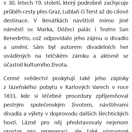
v 30. letech 19. století, který podrobně zachycuje
průběh cesty přes Graz, Lublaň či Terst až do cílové
destinace. V Benátkách navštívil mimo jiné
náměstí sv. Marka, Dóžecí palác i Teatro San
Benedetto, což odpovídalo jeho zájmu o divadlo
a umění. Sám byl autorem divadelních her
uváděných na telčském zámku a aktivně se
účastnil kulturního života.
Cenné svědectví poskytují také jeho zápisky
z lázeňského pobytu v Karlových Varech v roce
1833, kde si léčebné procedury zpříjemňoval
pestrým společenským životem, návštěvami
divadla a výlety v doprovodu dalších šlechtických
hostí. Lázně pro něj představovaly nejenom
prostor pro regeneraci, ale také významné