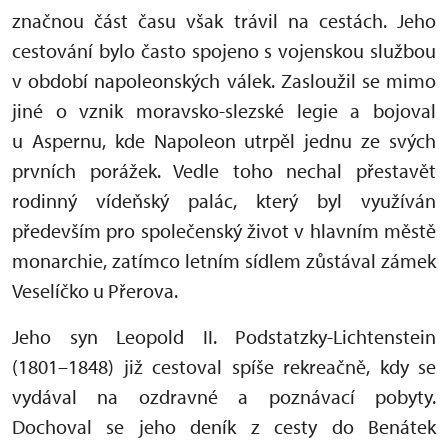
značnou část času však trávil na cestách. Jeho
cestování bylo často spojeno s vojenskou službou
v období napoleonských válek. Zasloužil se mimo
jiné o vznik moravsko-slezské legie a bojoval
u Aspernu, kde Napoleon utrpěl jednu ze svých
prvních porážek. Vedle toho nechal přestavět
rodinný vídeňský palác, který byl využíván
především pro společenský život v hlavním městě
monarchie, zatímco letním sídlem zůstával zámek
Veselíčko u Přerova.
Jeho syn Leopold II. Podstatzky-Lichtenstein
(1801–1848) již cestoval spíše rekreačně, kdy se
vydával na ozdravné a poznávací pobyty.
Dochoval se jeho deník z cesty do Benátek