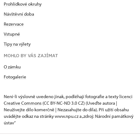
Prohlídkové okruhy
Návštěvní doba
Rezervace
Vstupné
Tipy na výlety
MOHLO BY VÁS ZAJÍMAT
O zámku
Fotogalerie
Není-li výslovně uvedeno jinak, podléhají fotografie a texty
licenci
Creative Commons
(CC BY-NC-ND 3.0 CZ) (Uveďte autora |
Neužívejte dílo komerčně | Nezasahujte do díla). Při užití obsahu
uvádějte odkaz na stránky www.npu.cz a „zdroj: Národní památkový
ústav“