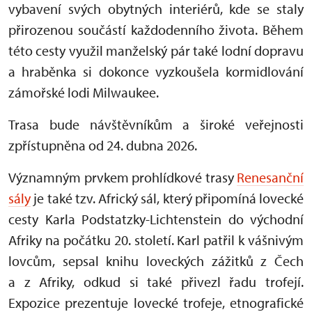
vybavení svých obytných interiérů, kde se staly
přirozenou součástí každodenního života. Během
této cesty využil manželský pár také lodní dopravu
a hraběnka si dokonce vyzkoušela kormidlování
zámořské lodi Milwaukee.
Trasa bude návštěvníkům a široké veřejnosti
zpřístupněna od 24. dubna 2026.
Významným prvkem prohlídkové trasy
Renesanční
sály
je také tzv. Africký sál, který připomíná lovecké
cesty Karla Podstatzky-Lichtenstein do východní
Afriky na počátku 20. století. Karl patřil k vášnivým
lovcům, sepsal knihu loveckých zážitků z Čech
a z Afriky, odkud si také přivezl řadu trofejí.
Expozice prezentuje lovecké trofeje, etnografické