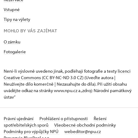
Vstupné
Tipy na výlety
MOHLO BY VÁS ZAJÍMAT
O zámku
Fotogalerie
Není-li výslovně uvedeno jinak, podléhají fotografie a texty
licenci
Creative Commons
(CC BY-NC-ND 3.0 CZ) (Uveďte autora |
Neužívejte dílo komerčně | Nezasahujte do díla). Při užití obsahu
uvádějte odkaz na stránky www.npu.cz a „zdroj: Národní památkový
ústav“
Právní ujednání
Prohlášení o přístupnosti
Řešení
spotřebitelských sporů
Všeobecné obchodní podmínky
Podmínky pro výpůjčky NPÚ
webeditor@npu.cz
Provozuje BluePool s.r.o.