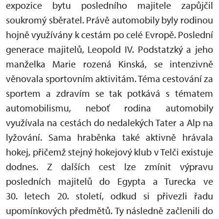
expozice bytu posledního majitele zapůjčil
soukromý sběratel. Právě automobily byly rodinou
hojně využívány k cestám po celé Evropě. Poslední
generace majitelů, Leopold IV. Podstatzký a jeho
manželka Marie rozená Kinská, se intenzivně
věnovala sportovním aktivitám. Téma cestování za
sportem a zdravím se tak potkává s tématem
automobilismu, neboť rodina automobily
využívala na cestách do nedalekých Tater a Alp na
lyžování. Sama hraběnka také aktivně hrávala
hokej, přičemž stejný hokejový klub v Telči existuje
dodnes. Z dalších cest lze zmínit výpravu
posledních majitelů do Egypta a Turecka ve
30. letech 20. století, odkud si přivezli řadu
upomínkových předmětů. Ty následně začlenili do