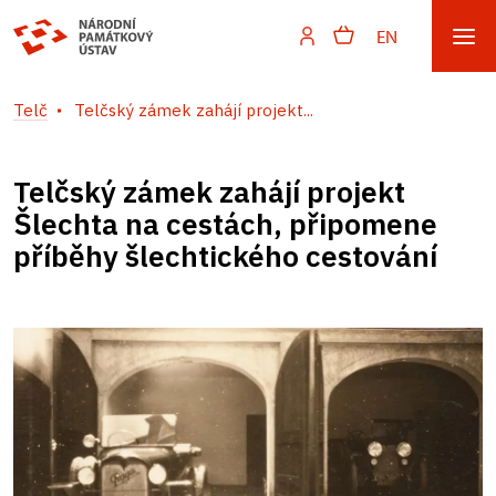
EN
Telč
Telčský zámek zahájí projekt...
Telčský zámek zahájí projekt
Šlechta na cestách, připomene
příběhy šlechtického cestování