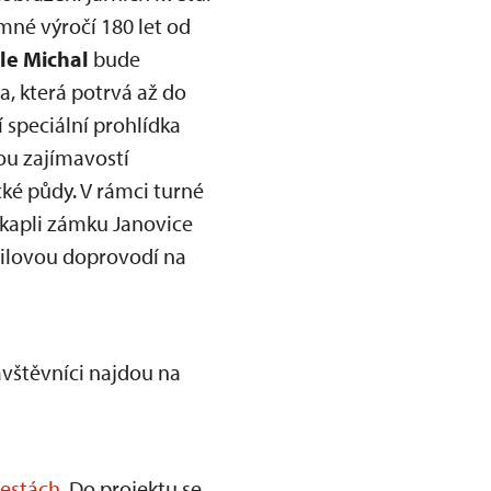
né výročí 180 let od
le Michal
bude
, která potrvá až do
 speciální prohlídka
ou zajímavostí
é půdy. V rámci turné
kapli zámku Janovice
tilovou doprovodí na
vštěvníci najdou na
cestách
. Do projektu se