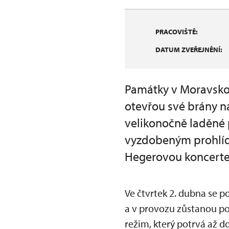
PRACOVIŠTĚ:
DATUM ZVEŘEJNĚNÍ:
Památky v Moravsko
otevřou své brány n
velikonočně laděné p
vyzdobeným prohlí
Hegerovou koncerte
Ve čtvrtek 2. dubna se 
a v provozu zůstanou po
režim, který potrvá až do