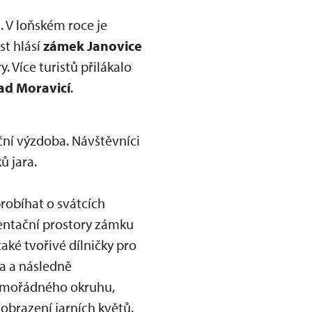
 V loňském roce je
st hlásí
zámek Janovice
. Více turistů přilákalo
ad Moravicí
.
ční výzdoba. Návštěvníci
ů jara.
probíhat o svátcích
zentační prostory zámku
aké tvořivé dílničky pro
na a následně
mimořádného okruhu,
zobrazení jarních květů.