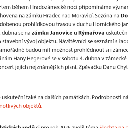
certem během Hradozámecké noci připomínáme význam
hovena na zámku Hradec nad Moravicí. Sezóna na
Do
dobenou prohlídkovou trasou v duchu Hornického jara
3. dubna se na
zámku Janovice u Rýmařova
uskuteční
 stavební vývoj objektu. Návštěvníci se seznámí s řad
mořádně budou mít možnost prohlédnout si i zámeck
ninám Hany Hegerové se v sobotu 4. dubna v zámecké 
ncert jejích nejznámějších písní. Zpěvačku Danu Chy
 uskuteční také na dalších památkách. Podrobnosti ná
otlivých objektů.
chtických rodů
si pro rok 2026 zvolil téma
Šlechta na 