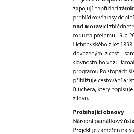
zapojují například
zámky
prohlídkové trasy doplní
nad Moravicí
zhlédnete
rodu na přelomu 19. a 20
Lichnovského z let 1898–
dovezenými z cest – sa
slavnostního vozu Jama
programu Po stopách šlec
přibližuje cestování ari
Blüchera, který popisuje 
z lovu.
Probíhající obnovy
Národní památkový ústav
Projekt je zaměřen na s