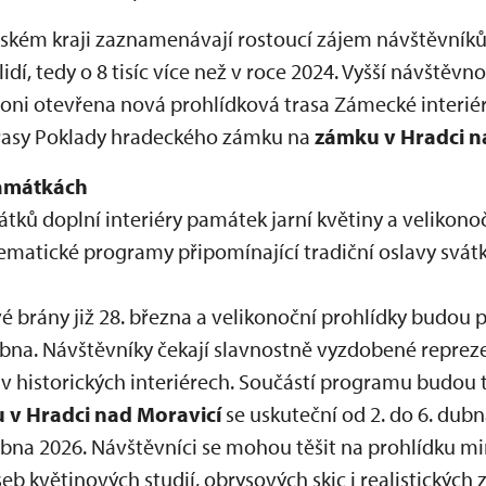
kém kraji zaznamenávají rostoucí zájem návštěvníků.
lidí, tedy o 8 tisíc více než v roce 2024. Vyšší návštěvno
vloni otevřena nová prohlídková trasa Zámecké interiéry
 trasy Poklady hradeckého zámku na
zámku v Hradci n
památkách
tků doplní interiéry památek jarní květiny a velikono
ematické programy připomínající tradiční oslavy svátk
é brány již 28. března a velikonoční prohlídky budou 
ubna. Návštěvníky čekají slavnostně vyzdobené repre
v historických interiérech. Součástí programu budou t
 v Hradci nad Moravicí
se uskuteční od 2. do 6. dub
ubna 2026. Návštěvníci se mohou těšit na prohlídku 
eb květinových studií, obrysových skic i realistických 