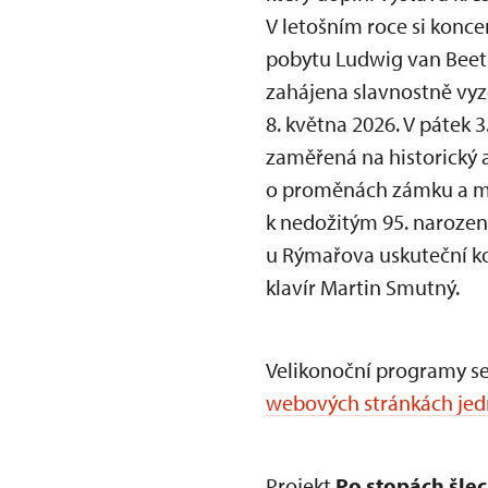
V letošním roce si kon
pobytu Ludwig van Beet
zahájena slavnostně vyz
8. května 2026. V pátek 
zaměřená na historický a
o proměnách zámku a mi
k nedožitým 95. naroze
u Rýmařova uskuteční ko
klavír Martin Smutný.
Velikonoční programy se
webových stránkách jedn
Projekt
Po stopách šle