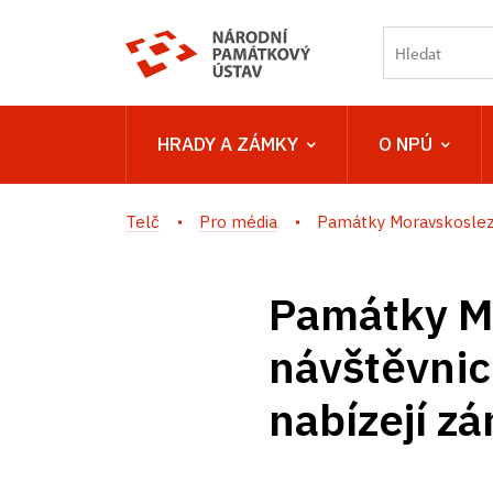
HRADY A ZÁMKY
O NPÚ
Telč
Pro média
Památky Moravskoslezs
Památky Mo
návštěvnic
nabízejí z