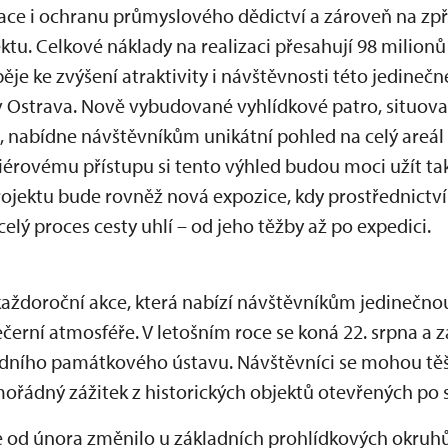
ntace i ochranu průmyslového dědictví a zároveň na zp
ktu. Celkové náklady na realizaci přesahují 98 milionů
je ke zvýšení atraktivity i návštěvnosti této jedineč
v Ostrava. Nově vybudované vyhlídkové patro, situov
u, nabídne návštěvníkům unikátní pohled na celý areá
riérovému přístupu si tento výhled budou moci užít 
projektu bude rovněž nová expozice, kdy prostřednict
elý proces cesty uhlí – od jeho těžby až po expedici.
každoroční akce, která nabízí návštěvníkům jedinečno
černí atmosféře. V letošním roce se koná 22. srpna a z
ního památkového ústavu. Návštěvníci se mohou těšit
ořádný zážitek z historických objektů otevřených po
e od února změnilo u základních prohlídkových okruhů 