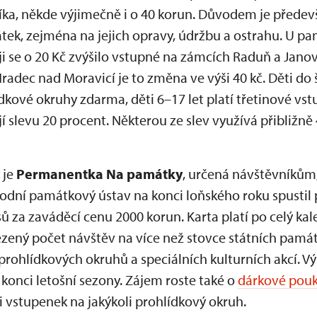
ka, někde výjimečně i o 40 korun. Důvodem je předevš
ek, zejména na jejich opravy, údržbu a ostrahu. U p
i se o 20 Kč zvýšilo vstupné na zámcích Raduň a Jano
adec nad Moravicí je to změna ve výši 40 kč. Děti do še
dkové okruhy zdarma, děti 6–17 let platí třetinové vs
ají slevu 20 procent. Některou ze slev využívá přibližn
 je
Permanentka Na památky
, určená návštěvníkům,
rodní památkový ústav na konci loňského roku spustil 
ů za zaváděcí cenu 2000 korun. Karta platí po celý kal
ený počet návštěv na více než stovce státních památ
prohlídkových okruhů a speciálních kulturních akcí. V
konci letošní sezony. Zájem roste také o
dárkové pou
i vstupenek na jakýkoli prohlídkový okruh.