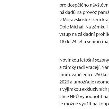
pro dospělého návštěvní
nákladů na provoz památ
v Moravskoslezském kraj
Dole Michal. Na zámku Hr
vstup na základní prohlí
18 do 24 let a senioři m
Novinkou letošní sezony
a zámky rádi vracejí. Ná
limitované edice 250 kus
2026 a umožňuje neomez
s výjimkou exkluzivních 
chce NPÚ vyhodnotit na 
je možné využít na koup