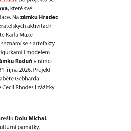
ova
, které své
alace. Na
zámku Hradec
ratelských aktivitách
ete Karla Maxe
 seznámí se s artefakty
 figurkami i modelem
ámku Raduň
v rámci
. října 2026. Projekt
 hraběte Gebharda
 Cecil Rhodes i zážitky
areálu
Dolu Michal
.
ulturní památky,