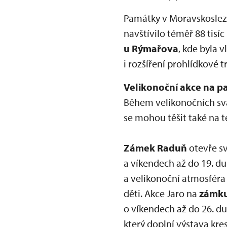
Památky v Moravskoslezs
navštívilo téměř 88 tisíc 
u Rýmařova
, kde byla 
i rozšíření prohlídkové
Velikonoční akce na 
Během velikonočních svá
se mohou těšit také na t
Zámek Raduň
otevře sv
a víkendech až do 19. d
a velikonoční atmosféra 
děti. Akce Jaro na
zámku
o víkendech až do 26. d
který doplní výstava kres