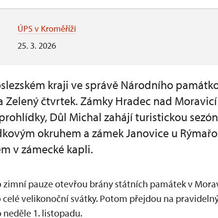
ÚPS v Kroměříži
25. 3. 2026
slezském kraji ve správě Národního památk
a Zelený čtvrtek. Zámky Hradec nad Moravic
rohlídky, Důl Michal zahájí turistickou sezó
dkovým okruhem a zámek Janovice u Rýmař
m v zámecké kapli.
po zimní pauze otevřou brány státních památek v Mora
 celé velikonoční svátky. Potom přejdou na pravideln
 neděle 1. listopadu.