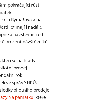
ím pokračující růst
amátek
vice u Rýmařova a na
sti let mají i nadále
tupné a návštěvníci od
ě 40 procent návštěvníků.
 kteří se na hrady
pilotní prodej
endářní rok
ek ve správě NPÚ,
ýsledky pilotního prodeje
kazy Na památku
, které