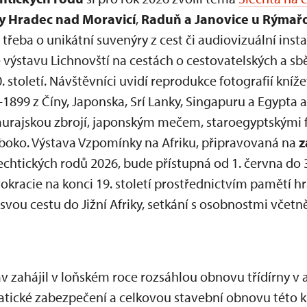
 Hradec nad Moravicí
,
Raduň a Janovice u Rýmař
 třeba o unikátní suvenýry z cest či audiovizuální inst
 výstavu Lichnovští na cestách o cestovatelských a sbě
. století. Návštěvníci uvidí reprodukce fotografií kníž
1899 z Číny, Japonska, Srí Lanky, Singapuru a Egypta a
murajskou zbrojí, japonským mečem, staroegyptskými
boko. Výstava Vzpomínky na Afriku, připravovaná na
z
htických rodů 2026, bude přístupná od 1. června do 31
stokracie na konci 19. století prostřednictvím pamětí
svou cestu do Jižní Afriky, setkání s osobnostmi včetně
 zahájil v loňském roce rozsáhlou obnovu třídírny v 
tatické zabezpečení a celkovou stavební obnovu této k