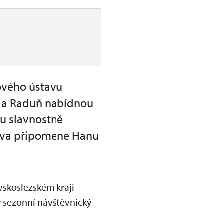
ového ústavu
í a Raduň nabídnou
nu slavnostně
ova připomene Hanu
vskoslezském kraji
ý sezonní návštěvnický