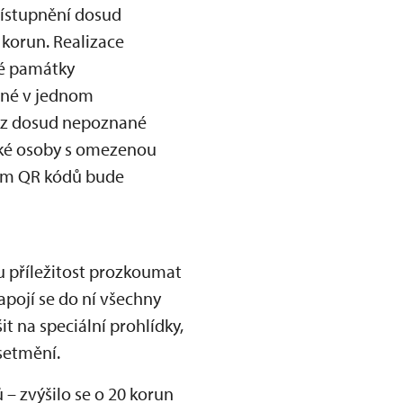
řístupnění dosud
 korun. Realizace
né památky
ané v jednom
l z dosud nepoznané
také osoby s omezenou
vím QR kódů bude
u příležitost prozkoumat
apojí se do ní všechny
 na speciální prohlídky,
 setmění.
– zvýšilo se o 20 korun