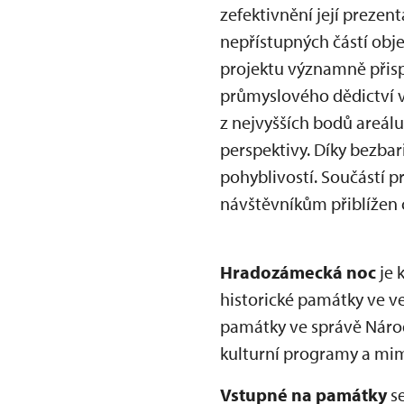
zefektivnění její preze
nepřístupných částí obje
projektu významně přispě
průmyslového dědictví 
z nejvyšších bodů areál
perspektivy. Díky bezba
pohyblivostí. Součástí 
návštěvníkům přiblížen c
Hradozámecká noc
je 
historické památky ve ve
památky ve správě Národ
kulturní programy a mim
Vstupné na památky
s