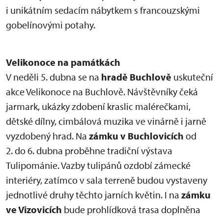
i unikátním sedacím nábytkem s francouzskými
gobelínovými potahy.
Velikonoce na památkách
V neděli 5. dubna se na
hradě Buchlově
uskuteční
akce Velikonoce na Buchlově. Návštěvníky čeká
jarmark, ukázky zdobení kraslic malérečkami,
dětské dílny, cimbálová muzika ve vinárně i jarně
vyzdobený hrad. Na
zámku v Buchlovicích
od
2. do 6. dubna proběhne tradiční výstava
Tulipománie. Vazby tulipánů ozdobí zámecké
interiéry, zatímco v sala terreně budou vystaveny
jednotlivé druhy těchto jarních květin. I na
zámku
ve Vizovicích
bude prohlídková trasa doplněna