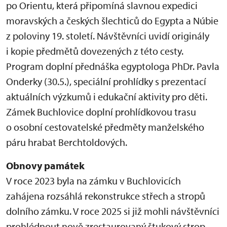
po Orientu, která připomíná slavnou expedici
moravských a českých šlechticů do Egypta a Núbie
z poloviny 19. století. Návštěvníci uvidí originály
i kopie předmětů dovezených z této cesty.
Program doplní přednáška egyptologa PhDr. Pavla
Onderky (30.5.), speciální prohlídky s prezentací
aktuálních výzkumů i edukační aktivity pro děti.
Zámek Buchlovice doplní prohlídkovou trasu
o osobní cestovatelské předměty manželského
páru hrabat Berchtoldových.
Obnovy památek
V roce 2023 byla na zámku v Buchlovicích
zahájena rozsáhlá rekonstrukce střech a stropů
dolního zámku. V roce 2025 si již mohli návštěvníci
prohlédnout nově zrestaurovaný štukový strop