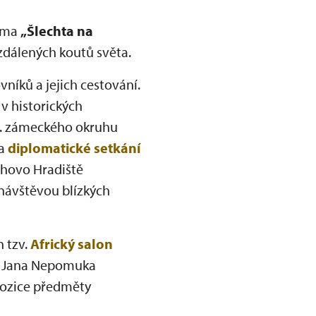
téma
„Šlechta na
vzdálených koutů světa.
íků a jejich cestování.
v historických
I. zámeckého okruhu
na
diplomatické setkání
chovo Hradiště
s návštěvou blízkých
 tzv.
Africký salon
av Jana Nepomuka
ozice předměty