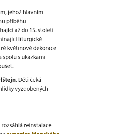
m, jehož hlavním
mu příběhu
jící až do 15. století
nající liturgické
stré květinové dekorace
a spolu s ukázkami
oušet.
lštejn
. Děti čeká
hlídky vyzdobených
rozsáhlá reinstalace
ena
expozice Manského