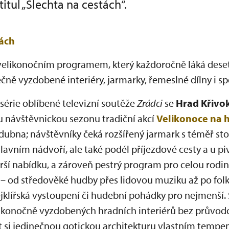
itul „Šlechta na cestách“.
ách
velikonočním programem, který každoročně láká deseti
ě vyzdobené interiéry, jarmarky, řemeslné dílny i spe
 série oblíbené televizní soutěže
Zrádci
se
Hrad Křivok
u návštěvnickou sezonu tradiční akcí
Velikonoce na 
. dubna; návštěvníky čeká rozšířený jarmark s téměř s
avním nádvoří, ale také podél příjezdové cesty a u pi
širší nabídku, a zároveň pestrý program pro celou rod
– od středověké hudby přes lidovou muziku až po folk
ejklířská vystoupení či hudební pohádky pro nejmenší.
likonočně vyzdobených hradních interiérů bez průvod
 si jedinečnou gotickou architekturu vlastním tempe