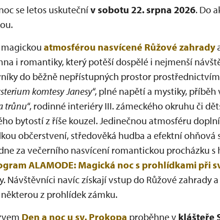
oc se letos uskuteční
v sobotu 22. srpna 2026
. Do a
ou.
e magickou
atmosférou nasvícené Růžové zahrady
a
emna i romantiky, který potěší dospělé i nejmenší návš
vníky do běžně nepřístupných prostor prostřednictví
sterium komtesy Janesy
“, plné napětí a mystiky, příběh 
a trůnu
“, rodinné interiéry III. zámeckého okruhu či dě
o bytostí z říše kouzel. Jedinečnou atmosféru doplní
kou občerstvení, středověká hudba a efektní ohňová
bídne za večerního nasvícení romantickou procházku
ogram ALAMODE: Magická noc s prohlídkami při s
. Návštěvníci navíc získají vstup do Růžové zahrady a
některou z prohlídek zámku.
ázvem
Den a noc u sv. Prokopa
proběhne v
klášteře