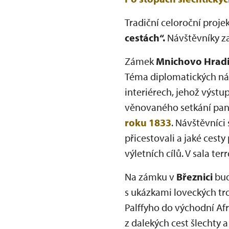
Tradiční celoroční proj
cestách“.
Návštěvníky za
Zámek
Mnichovo Hradi
Téma diplomatických návš
interiérech, jehož výs
věnovaného setkání pan
roku 1833
. Návštěvníci
přicestovali a jaké cest
výletních cílů. V sala t
Na zámku v
Březnici
bud
s ukázkami loveckých tr
Palffyho do východní Afr
z dalekých cest šlechty a