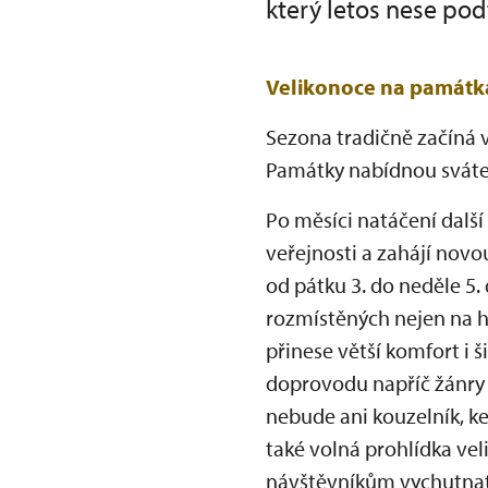
který letos nese podt
Velikonoce na památk
Sezona tradičně začíná 
Památky nabídnou svátečn
Po měsíci natáčení další
veřejnosti a zahájí novo
od pátku 3. do neděle 5
rozmístěných nejen na hl
přinese větší komfort i 
doprovodu napříč žánry 
nebude ani kouzelník, k
také volná prohlídka ve
návštěvníkům vychutnat