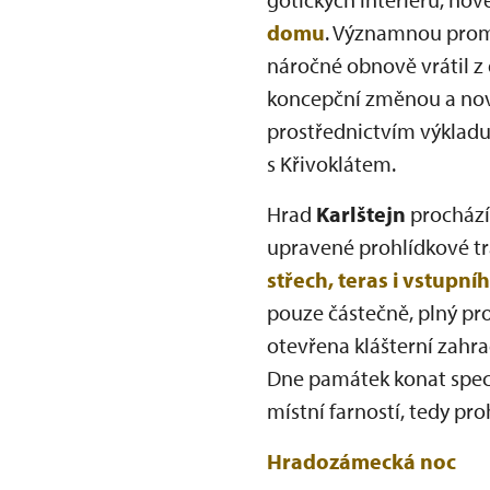
domu
. Významnou promě
náročné obnově vrátil z 
koncepční změnou a nově
prostřednictvím výkladu
s Křivoklátem.
Hrad
Karlštejn
procház
upravené prohlídkové t
střech, teras i vstupní
pouze částečně, plný pr
otevřena klášterní zahrad
Dne památek konat speci
místní farností, tedy pr
Hradozámecká noc