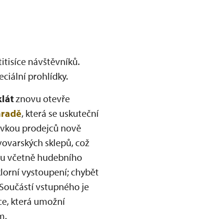
tisíce návštěvníků.
ciální prohlídky.
lát
znovu otevře
hradě
, která se uskuteční
tovkou prodejců nově
vovarských sklepů, což
inu včetně hudebního
lorní vystoupení; chybět
 Součástí vstupného je
ce, která umožní
m.