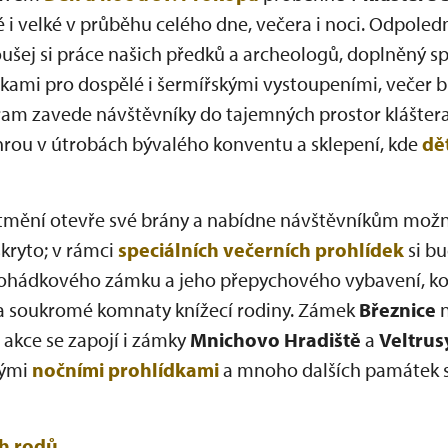
i velké v průběhu celého dne, večera i noci. Odpoledn
ej si práce našich předků a archeologů, doplněný sp
kami pro dospělé i šermířskými vystoupeními, večer b
ram zavede návštěvníky do tajemných prostor klášter
 hrou v útrobách bývalého konventu a sklepení, kde
dět
tmění otevře své brány a nabídne návštěvníkům možnos
kryto; v rámci
speciálních večerních prohlídek
si b
ohádkového zámku a jeho přepychového vybavení, kou
y a soukromé komnaty knížecí rodiny. Zámek
Březnice
n
o akce se zapojí i zámky
Mnichovo Hradiště
a
Veltrus
kými
nočními prohlídkami
a mnoho dalších památek 
ch rodů