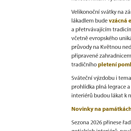
Velikonoční svátky na 
lákadlem bude
vzácná e
a přetrvávajícím tradicím
včetně evropského unikát
průvody na Květnou neděl
připravené zahradnicemi
tradičního
pletení pom
Sváteční výzdobu i temat
prohlídka plná legrace 
interiérů budou lákat k
Novinky na památkác
Sezona 2026 přinese řa
gotických interiérů, no