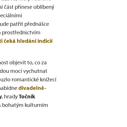
í část přinese oblíbený
eciálními
ude patřit přednášce
a prostřednictvím
i čeká hledání indicií
t objevit to, co za
udou moci vychutnat
zlo romantické knížecí
abídne
divadelně-
y
, hrady
Točník
s bohatým kulturním