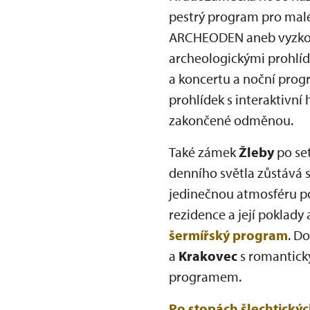
pestrý program pro malé 
ARCHEODEN aneb vyzkouš
archeologickými prohlíd
a koncertu a noční prog
prohlídek s interaktivní
zakončené odměnou.
Také zámek
Žleby
po se
denního světla zůstává s
jedinečnou atmosféru p
rezidence a její poklad
šermířský program
. D
a
Krakovec
s romantic
programem.
Po stopách šlechtický