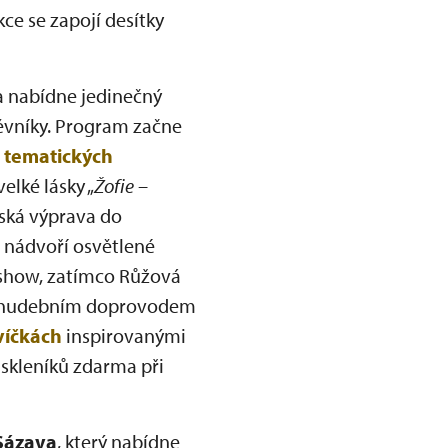
kce se zapojí desítky
 nabídne jedinečný
těvníky. Program začne
m
tematických
velké lásky „
Žofie –
tská výprava do
 nádvoří osvětlené
 show, zatímco Růžová
 s hudebním doprovodem
víčkách
inspirovanými
 skleníků zdarma při
 Sázava
, který nabídne