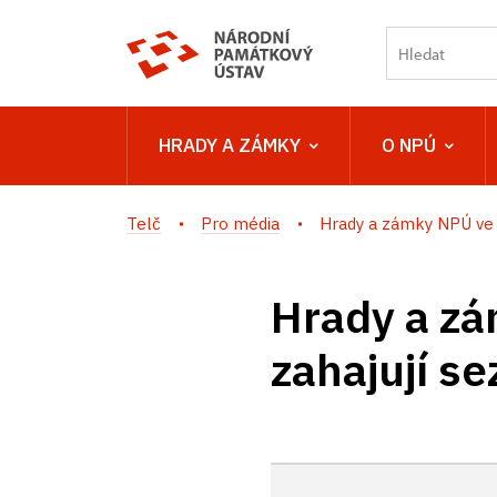
HRADY A ZÁMKY
O NPÚ
Telč
Pro média
Hrady a zámky NPÚ ve 
Hrady a zá
zahajují s