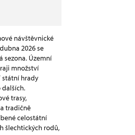
nové návštěvnické
. dubna 2026 se
ká sezona. Územní
raji množství
 státní hrady
 dalších.
vé trasy,
na tradičně
bené celostátní
h šlechtických rodů,