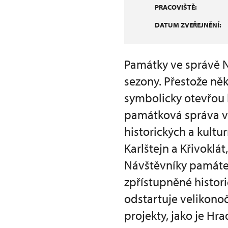
PRACOVIŠTĚ:
DATUM ZVEŘEJNĚNÍ:
Památky ve správě 
sezony. Přestože něk
symbolicky otevřou 
památková správa v 
historických a kultu
Karlštejn a Křivoklá
Návštěvníky památek
zpřístupněné histori
odstartuje velikono
projekty, jako je Hr