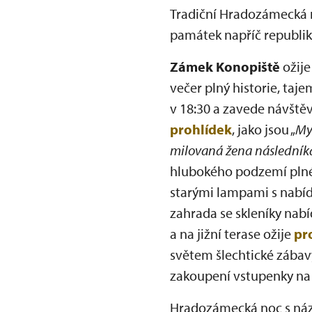
Tradiční Hradozámecká n
památek napříč republik
Zámek Konopiště
ožij
večer plný historie, taj
v 18:30 a zavede návště
prohlídek
, jako jsou „
My
milovaná žena následník
hlubokého podzemí plnéh
starými lampami s nabíd
zahrada se skleníky na
a na jižní terase ožije
pr
světem šlechtické zábavy
zakoupení vstupenky na 
Hradozámecká noc s n