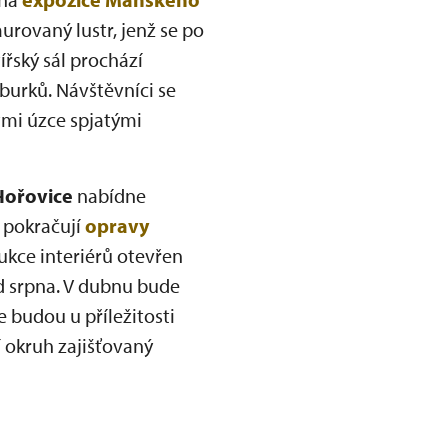
rovaný lustr, jenž se po
řský sál prochází
burků. Návštěvníci se
tmi úzce spjatými
Hořovice
nabídne
pokračují
opravy
kce interiérů otevřen
d srpna. V dubnu bude
e budou u příležitosti
 okruh zajišťovaný