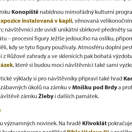
zámku
Konopiště
nabídnou mimořádný kulturní progra
xpozice instalovaná v kapli
, věnovaná velikonoční
; návštěvníci zde uvidí unikátní sbírkové předměty saha
u – procesní figury Ježíše jedoucího na oslíku, připomí
i, kdy se tyto figury používaly. Atmosféru doplní pe
 z Růžové zahrady a ve sklenících pak bohatá výzdob
lázek
, které si budou moci návštěvníci také sami vyzk
ické výklady si pro návštěvníky připraví také hrad
Kar
a zábavných úkolů na zámku v
Mníšku pod Brdy
a pro
 návštěvě zámku
Žleby
i dalších památek.
h
du významných novinek. Na hradě
Křivoklát
pokračuje 
vě bude vystavena například
Bible Václava IV
a rozšíř