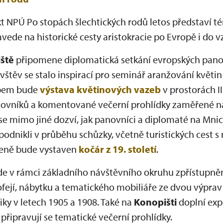
ekt NPÚ Po stopách šlechtických rodů letos představí 
vede na historické cesty aristokracie po Evropě i do 
ště
připomene diplomatická setkání evropských panovn
těv se stalo inspirací pro seminář aranžování květin 
tupem bude
výstava květinových vazeb
v prostorách I
ovníků a komentované večerní prohlídky zaměřené 
 se mimo jiné dozví, jak panovníci a diplomaté na Mni
y podnikli v průběhu schůzky, včetně turistických cest 
erreně bude vystaven
kočár z 19. století
.
e v rámci základního návštěvního okruhu zpřístupněn
ofejí, nábytku a tematického mobiliáře ze dvou výpr
iky v letech 1905 a 1908. Také na
Konopišti
doplní exp
 připravují se tematické večerní prohlídky.