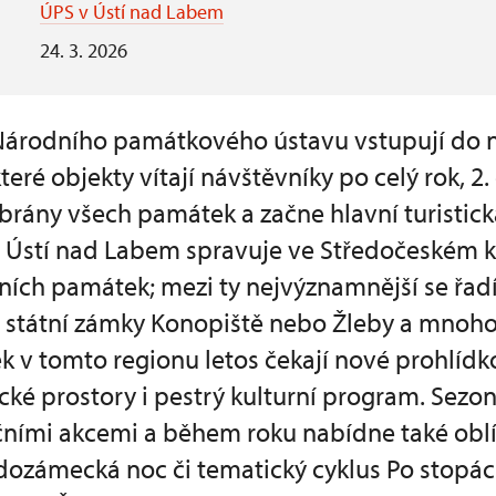
ÚPS v Ústí nad Labem
24. 3. 2026
Národního památkového ústavu vstupují do 
teré objekty vítají návštěvníky po celý rok, 2
brány všech památek a začne hlavní turistic
Ústí nad Labem spravuje ve Středočeském k
rních památek; mezi ty nejvýznamnější se řadí
t, státní zámky Konopiště nebo Žleby a mnoho
 v tomto regionu letos čekají nové prohlídko
cké prostory i pestrý kulturní program. Sezo
čními akcemi a během roku nabídne také oblí
adozámecká noc či tematický cyklus Po stopác