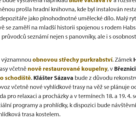
nou prošla hradní knihovna, kde byl instalován restau
depozitáře jako plnohodnotné umělecké dílo. Malý rytí
 se zaměří na mladší historii spojenou s rodem Habs
 průvodců seznámí nejen s panovníky, ale i s osobnos
í významnou
obnovou střechy purkrabství
. Zámek
rasy včetně
nově restaurované koupelny
, v
Březnici
ho schodiště
.
Klášter Sázava
bude z důvodu rekonstru
ovoz včetně nové vyhlídkové trasy na věž se plánuje o
a pro relaxaci a procházky a v termínech 18. a 19. 4. s
ální programy a prohlídky, k dispozici bude návštěvní
ohlídková trasa kostelem.