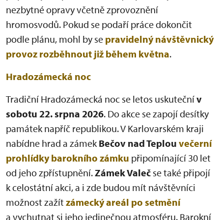
nezbytné opravy včetně zprovoznění
hromosvodů. Pokud se podaří práce dokončit
podle plánu, mohl by se
pravidelný návštěvnický
provoz rozběhnout již během května
.
Hradozámecká noc
Tradiční Hradozámecká noc se letos uskuteční
v
sobotu 22. srpna 2026
. Do akce se zapojí desítky
památek napříč republikou. V Karlovarském kraji
nabídne hrad a zámek
Bečov nad Teplou
večerní
prohlídky barokního zámku
připomínající 30 let
od jeho zpřístupnění.
Zámek Valeč
se také připojí
k celostátní akci, a i zde budou mít návštěvníci
možnost zažít
zámecký areál po setmění
a vychutnat si jeho jedinečnou atmosféru. Barokní