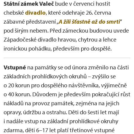
Státní zámek Valeč
bude v červenci hostit
chebské
divadlo
, které odehraje 26. června
zábavné představení „
A žili šťastně až do smrti
“
pod širým nebem. Před zámeckou budovou uvede
Západočeské divadlo hravou, chytrou a lehce
ironickou pohádku, především pro dospělé.
Vstupné
na památky se od února změnilo na části
základních prohlídkových okruhů – zvýšilo se
o 20 korun pro dospělého návštěvníka, výjimečně
o 40 korun. Důvodem je především pokračující růst
nákladů na provoz památek, zejména na jejich
opravy, údržbu a ostrahu. Děti do šesti let mají
i nadále vstup na základní prohlídkové okruhy
zdarma, děti 6–17 let platí třetinové vstupné