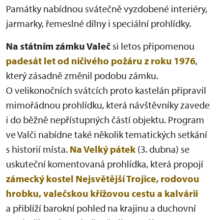
Památky nabídnou svátečně vyzdobené interiéry,
jarmarky, řemeslné dílny i speciální prohlídky.
Na státním zámku Valeč
si letos připomenou
padesát let od ničivého požáru z roku 1976
,
který zásadně změnil podobu zámku.
O velikonočních svátcích proto kastelán připravil
mimořádnou prohlídku, která návštěvníky zavede
i do běžně nepřístupných částí objektu. Program
ve Valči nabídne také několik tematických setkání
s historií místa.
Na Velký pátek
(3. dubna) se
uskuteční komentovaná prohlídka, která propojí
zámecký kostel Nejsvětější Trojice, rodovou
hrobku, valečskou křížovou cestu a kalvárii
a přiblíží barokní pohled na krajinu a duchovní