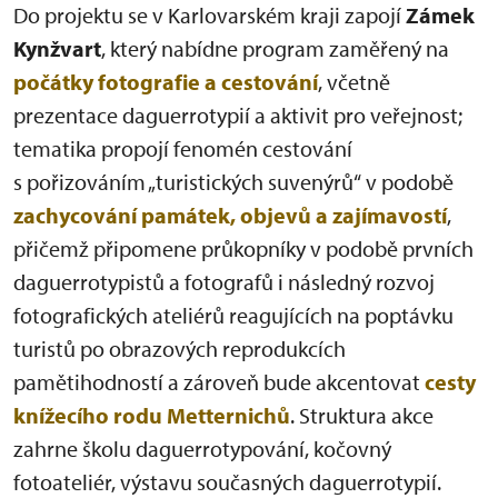
Do projektu se v Karlovarském kraji zapojí
Zámek
Kynžvart
, který nabídne program zaměřený na
počátky fotografie a cestování
, včetně
prezentace daguerrotypií a aktivit pro veřejnost;
tematika propojí fenomén cestování
s pořizováním „turistických suvenýrů“ v podobě
zachycování památek, objevů a zajímavostí
,
přičemž připomene průkopníky v podobě prvních
daguerrotypistů a fotografů i následný rozvoj
fotografických ateliérů reagujících na poptávku
turistů po obrazových reprodukcích
pamětihodností a zároveň bude akcentovat
cesty
knížecího rodu Metternichů
. Struktura akce
zahrne školu daguerrotypování, kočovný
fotoateliér, výstavu současných daguerrotypií.