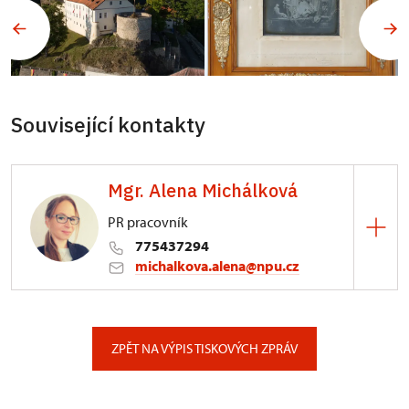
Související kontakty
Mgr. Alena Michálková
PR pracovník
775437294
michalkova.alena@npu.cz
ÚPS v Ústí nad Labem
Podmokelská 1/15, Ústí nad Labem
ZPĚT NA VÝPIS TISKOVÝCH ZPRÁV