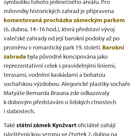
symboliku tohoto jedinečného areálu. Pro
milovníky historických zahrad je připravena
komentovaná procházka zámeckým parkem
(6. dubna, 14–16 hod.), která představí vývoj
valečské zahrady od její barokní podoby až po
proměnu v romantický park 19. století
.
Barokní
zahrada
byla původně koncipována jako
reprezentativní celek s pravidelnými liniemi,
terasami, vodními kaskádami a bohatou
sochařskou výzdobou. Alegorické plastiky sochaře
Matyáše Bernarda Brauna zde odkazovaly
k dobovým představám o lidských ctnostech
i slabostech.
Také
s
tátní zámek Kynžvart
oficiálně zahájí
návštěvnickou sezonu ve čtvrtek 2. dubna na