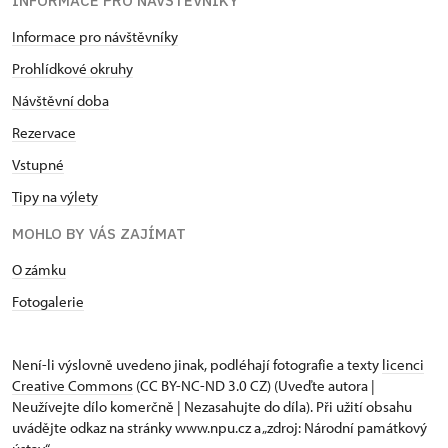
INFORMACE PRO NÁVŠTĚVNÍKY
Informace pro návštěvníky
Prohlídkové okruhy
Návštěvní doba
Rezervace
Vstupné
Tipy na výlety
MOHLO BY VÁS ZAJÍMAT
O zámku
Fotogalerie
Není-li výslovně uvedeno jinak, podléhají fotografie a texty
licenci
Creative Commons
(CC BY-NC-ND 3.0 CZ) (Uveďte autora |
Neužívejte dílo komerčně | Nezasahujte do díla). Při užití obsahu
uvádějte odkaz na stránky www.npu.cz a „zdroj: Národní památkový