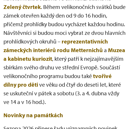
Zelený čtvrtek
. Během velikonočních svátků bude
zámek otevřen každý den od 9 do 16 hodin,
přičemž prohlídky budou vycházet každou hodinu.
Návštěvníci si budou moci vybrat ze dvou hlavních
prohlídkových okruhů –
reprezentativních
zámeckých interiérů rodu Metternichů
a
Muzea
a kabinetu kuriozit
, který patří k nejzajímavějším
sbírkám svého druhu ve střední Evropě. Součástí
velikonočního programu budou také
tvořivé
dílny pro děti
ve věku od čtyř do deseti let, které
se uskuteční v pátek a sobotu (3. a 4. dubna vždy
ve 14 a v 16 hod.).
Novinky na památkách
Sezona 2026 přinese řadu významných novinek.