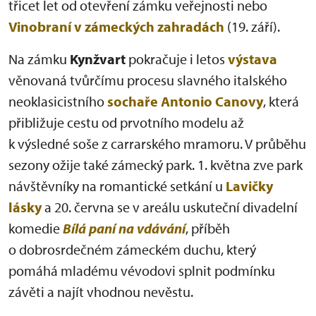
třicet let od otevření zámku veřejnosti nebo
Vinobraní v zámeckých zahradách
(19. září).
Na zámku
Kynžvart
pokračuje i letos
výstava
věnovaná tvůrčímu procesu slavného italského
neoklasicistního
sochaře Antonio Canovy
, která
přibližuje cestu od prvotního modelu až
k výsledné soše z carrarského mramoru. V průběhu
sezony ožije také zámecký park. 1. května zve park
návštěvníky na romantické setkání u
Lavičky
lásky
a 20. června se v areálu uskuteční divadelní
komedie
Bílá paní na vdávání
, příběh
o dobrosrdečném zámeckém duchu, který
pomáhá mladému vévodovi splnit podmínku
závěti a najít vhodnou nevěstu.