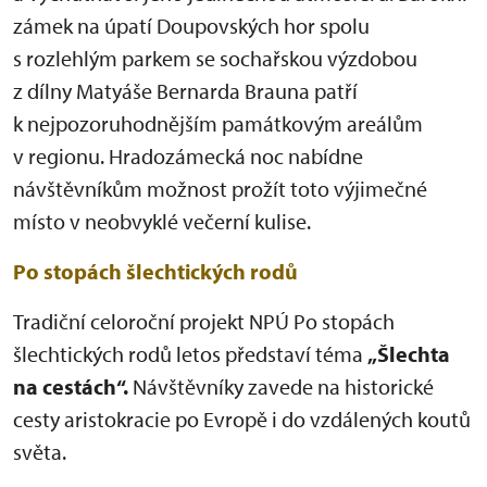
zámek na úpatí Doupovských hor spolu
s rozlehlým parkem se sochařskou výzdobou
z dílny Matyáše Bernarda Brauna patří
k nejpozoruhodnějším památkovým areálům
v regionu. Hradozámecká noc nabídne
návštěvníkům možnost prožít toto výjimečné
místo v neobvyklé večerní kulise.
Po stopách šlechtických rodů
Tradiční celoroční projekt NPÚ Po stopách
šlechtických rodů letos představí téma
„Šlechta
na cestách“.
Návštěvníky zavede na historické
cesty aristokracie po Evropě i do vzdálených koutů
světa.