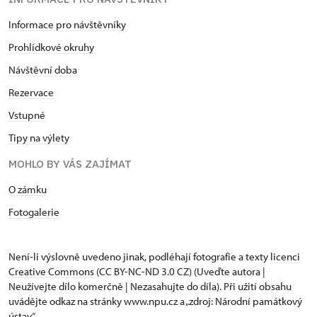
Informace pro návštěvníky
Prohlídkové okruhy
Návštěvní doba
Rezervace
Vstupné
Tipy na výlety
MOHLO BY VÁS ZAJÍMAT
O zámku
Fotogalerie
Není-li výslovně uvedeno jinak, podléhají fotografie a texty
licenci
Creative Commons
(CC BY-NC-ND 3.0 CZ) (Uveďte autora |
Neužívejte dílo komerčně | Nezasahujte do díla). Při užití obsahu
uvádějte odkaz na stránky www.npu.cz a „zdroj: Národní památkový
ústav“