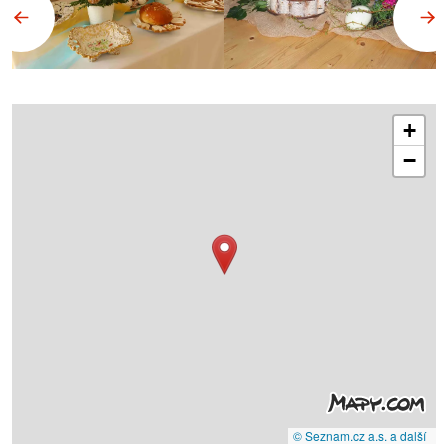
+
−
© Seznam.cz a.s. a další