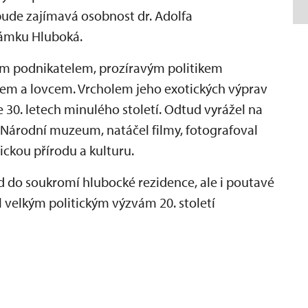
ude zajímavá osobnost dr. Adolfa
zámku Hluboká.
m podnikatelem, prozíravým politikem
lem a lovcem. Vrcholem jeho exotických výprav
e 30. letech minulého století. Odtud vyrážel na
o Národní muzeum, natáčel filmy, fotografoval
ickou přírodu a kulturu.
d do soukromí hlubocké rezidence, ale i poutavé
l velkým politickým výzvám 20. století