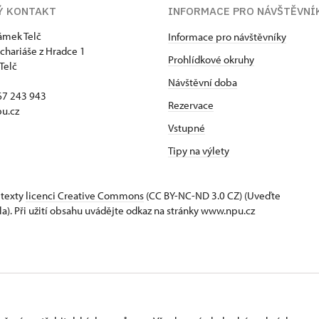
Ý KONTAKT
INFORMACE PRO NÁVŠTĚVNÍ
zámek Telč
Informace pro návštěvníky
chariáše z Hradce 1
Prohlídkové okruhy
Telč
Návštěvní doba
67 243 943
Rezervace
u.cz
Vstupné
Tipy na výlety
 texty
licenci Creative Commons
(CC BY-NC-ND 3.0 CZ) (Uveďte
la). Při užití obsahu uvádějte odkaz na stránky www.npu.cz