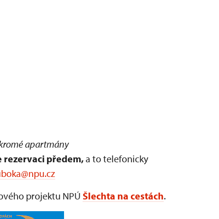
kromé apartmány
 rezervaci předem,
a to telefonicky
uboka@npu.cz
ikového projektu NPÚ
Šlechta na cestách
.