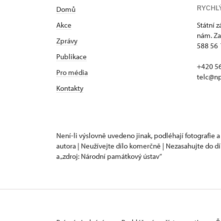
RYCHL
Domů
Akce
Státní 
nám. Za
Zprávy
588 56 
Publikace
+420 5
Pro média
telc@np
Kontakty
Není-li výslovně uvedeno jinak, podléhají fotografie a
autora | Neužívejte dílo komerčně | Nezasahujte do dí
a „zdroj: Národní památkový ústav“