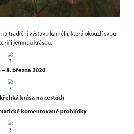
a tradiční výstavu kamélií, která okouzlí svou
torií i jemnou krásou.
 – 8. března 2026
 křehká krása na cestách
matické komentované prohlídky
: