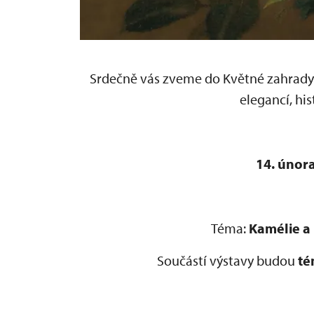
Srdečně vás zveme do Květné zahrady n
elegancí, his
14. února
Téma:
Kamélie a
Součástí výstavy budou
té