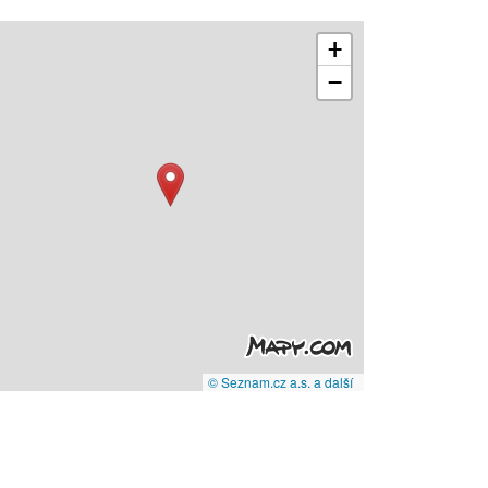
+
−
© Seznam.cz a.s. a další