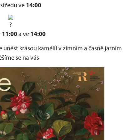
 středu ve
14:00
v
11:00
a ve
14:00
 se unést krásou kamélií v zimním a časně jarním
Těšíme se na vás