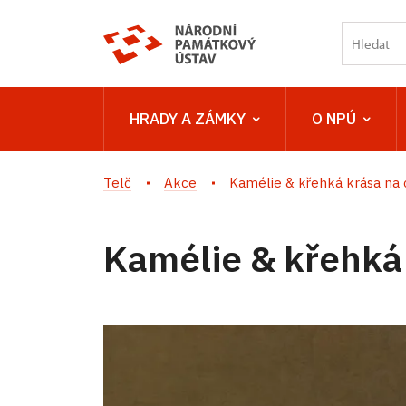
HRADY A ZÁMKY
O NPÚ
Telč
Akce
Kamélie & křehká krása na 
Kamélie & křehká