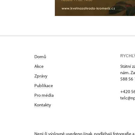
RYCHL
Domů
Akce
Státní 
nám. Za
Zprávy
588 56 
Publikace
+420 5
Pro média
telc@np
Kontakty
Není-li výslovně uvedeno jinak, podléhají fotografie a