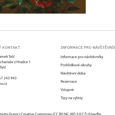
Ý KONTAKT
INFORMACE PRO NÁVŠTĚVNÍ
zámek Telč
Informace pro návštěvníky
chariáše z Hradce 1
Prohlídkové okruhy
Telč
Návštěvní doba
67 243 943
Rezervace
u.cz
Vstupné
Tipy na výlety
 texty
licenci Creative Commons
(CC BY-NC-ND 3.0 CZ) (Uveďte