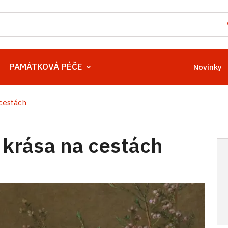
PAMÁTKOVÁ PÉČE
Novinky
cestách
 krása na cestách