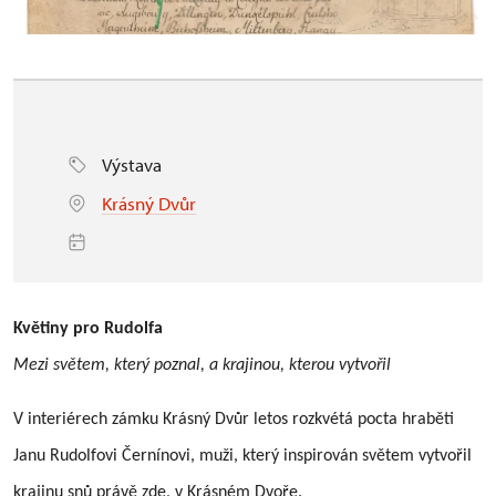
Výstava
Krásný Dvůr
Květiny pro Rudolfa
Mezi světem, který poznal, a krajinou, kterou vytvořil
V interiérech zámku Krásný Dvůr letos rozkvétá pocta hraběti
Janu Rudolfovi Černínovi, muži, který inspirován světem vytvořil
krajinu snů právě zde, v Krásném Dvoře.