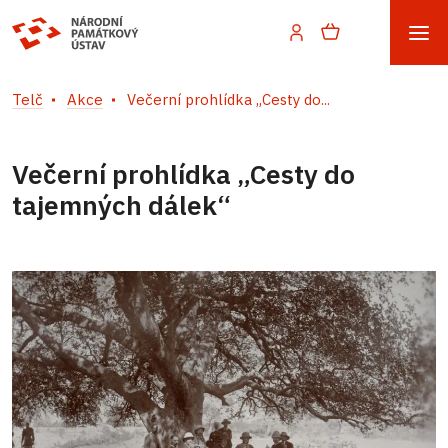
Telč
Akce
Večerní prohlídka „Cesty do...
Večerní prohlídka „Cesty do
tajemných dálek“