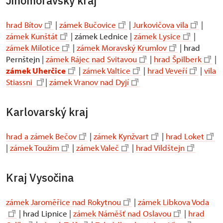
Jihomoravský kraj
hrad Bítov
|
zámek Bučovice
|
Jurkovičova vila
|
zámek Kunštát
| zámek Lednice |
zámek Lysice
|
zámek Milotice
|
zámek Moravský Krumlov
| hrad
Pernštejn |
zámek Rájec nad Svitavou
|
hrad Špilberk
|
zámek Uherčice
|
zámek Valtice
|
hrad Veveří
|
vila
Stiassni
|
zámek Vranov nad Dyjí
Karlovarský kraj
hrad a zámek Bečov
|
zámek Kynžvart
|
hrad Loket
|
zámek Toužim
|
zámek Valeč
|
hrad Vildštejn
Kraj Vysočina
zámek Jaroměřice nad Rokytnou
|
zámek Libkova Voda
| hrad Lipnice |
zámek Náměšť nad Oslavou
|
hrad