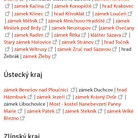
|
zámek Kačina
|
zámek Konopiště
|
hrad Krakovec
|
zámek Křinec
|
hrad Křivoklát
|
zámek Loučeň
|
zámek Mělník
|
zámek Mnichovo Hradiště
|
zámek
Mníšek pod Brdy
|
zámek Neustupov
|
zámek Osečany
|
zámek Radim
|
zámek Řitka
|
klášter Sázava
|
Starý zámek Hořovice
|
zámek Stránov
|
hrad Točník
|
zámek Veltrusy
|
zámek Zruč nad Sázavou
| hrad
Žebrák |
zámek Žleby
Ústecký kraj
zámek Benešov nad Ploučnicí
| zámek Duchcov |
hrad
Házmburk
|
zámek Jezeří
|
zámek Krásný Dvůr
|
zámek Libochovice |
Most - kostel Nanebevzetí Panny
Marie
|
zámek Pátek
|
zámek Stekník
|
zámek Velké
Březno
Zlínský kraj