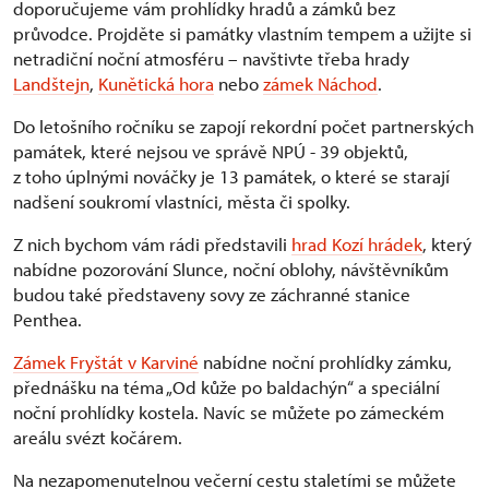
doporučujeme vám prohlídky hradů a zámků bez
průvodce. Projděte si památky vlastním tempem a užijte si
netradiční noční atmosféru – navštivte třeba hrady
Landštejn
,
Kunětická hora
nebo
zámek Náchod
.
Do letošního ročníku se zapojí rekordní počet partnerských
památek, které nejsou ve správě NPÚ - 39 objektů,
z toho úplnými nováčky je 13 památek, o které se starají
nadšení soukromí vlastníci, města či spolky.
Z nich bychom vám rádi představili
hrad Kozí hrádek
, který
nabídne pozorování Slunce, noční oblohy, návštěvníkům
budou také představeny sovy ze záchranné stanice
Penthea.
Zámek Fryštát v Karviné
nabídne noční prohlídky zámku,
přednášku na téma „Od kůže po baldachýn“ a speciální
noční prohlídky kostela. Navíc se můžete po zámeckém
areálu svézt kočárem.
Na nezapomenutelnou večerní cestu staletími se můžete