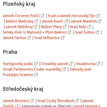
Plzeňský kraj
zámek Červené Poříčí
|
hrad a zámek Horšovský Týn
|
klášter Kladruby
|
zámek Kozel
|
zámek Manětín
|
zámek Nebílovy
|
klášter Plasy
|
hrad Rabí
|
Selský dvůr U Matoušů v Plzni-Bolevci
|
hrad Švihov
|
zámek Tachov
|
hrad Velhartice
Praha
Hartigovský palác
|
Chvalský zámek
|
Invalidovna
|
Senát Parlamentu České republiky
|
Zahrady pod
Pražským hradem
Středočeský kraj
zámek Březnice
|
hrad Český Šternberk
|
zámek
Dobříš
| Hamousův statek ve Zbečně |
zámek Hořovice