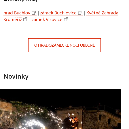
hrad Buchlov
|
zámek Buchlovice
|
Květná Zahrada
Kroměříž
|
zámek Vizovice
O HRADOZÁMECKÉ NOCI OBECNĚ
Novinky