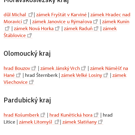
důl Michal
|
zámek Fryštát v Karviné
|
zámek Hradec nad
Moravicí
|
zámek Janovice u Rýmařova
|
zámek Kunín
|
zámek Nová Horka
|
zámek Raduň
|
zámek
Štáblovice
Olomoucký kraj
hrad Bouzov
|
zámek Jánský Vrch
|
zámek Náměšť na
Hané
| hrad Šternberk |
zámek Velké Losiny
|
zámek
Všechovice
Pardubický kraj
hrad Košumberk
|
hrad Kunětická hora
| hrad
Litice |
zámek Litomyšl
|
zámek Slatiňany