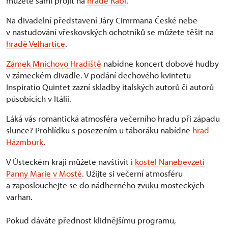
můžete sami projít na
hradě Rabí
.
Na divadelní představení Járy Cimrmana České nebe
v nastudování vřeskovských ochotníků se můžete těšit na
hradě Velhartice
.
Zámek Mnichovo Hradiště
nabídne koncert dobové hudby
v zámeckém divadle. V podání dechového kvintetu
Inspiratio Quintet zazní skladby italských autorů či autorů
působících v Itálii.
Láká vás romantická atmosféra večerního hradu při západu
slunce? Prohlídku s posezením u táboráku nabídne
hrad
Házmburk
.
V Ústeckém kraji můžete navštívit i
kostel Nanebevzetí
Panny Marie v Mostě
. Užijte si večerní atmosféru
a zaposlouchejte se do nádherného zvuku mosteckých
varhan.
Pokud dáváte přednost klidnějšímu programu,