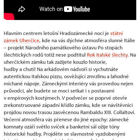
Hlavním centrem letošní Hradozámecké noci je
státní
zámek Uherčice
, kde na vás dýchne atmosféra slunné Itálie
– projekt Národního památkového ústavu Po stopách
šlechtických rodů totiž nese podtitul
Rok italské šlechty
. Na
uherčickém zámku tak zažijete kouzlo historie,
hudby a chutí! Na arkádovém nádvoří si vychutnáte
autentickou italskou pizzu, osvěžující zmrzlinu a lahodné
míchané nápoje. Zámeckými interiéry vás provedou nejen
průvodci, ale budete se moci setkat i s postavami
v empírových kostýmech. V podvečer se poprvé otevře
zrekonstruované západní křídlo zámku, kde se návštěvníci
projdou novou trasou zasvěcenou Rambaldu XIII. Collaltovi.
Večerní atmosféra vás přenese do jiné epochy: zámecké
komnaty ozáří světlo svíček a banketní sál ožije tóny
historické hudby. Projděte se slavnostně vyzdobenými