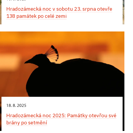
Hradozámecká noc v sobotu 23. srpna otevře
138 památek po celé zemi
18. 8. 2025
Hradozámecká noc 2025: Památky otevřou své
brány po setmění