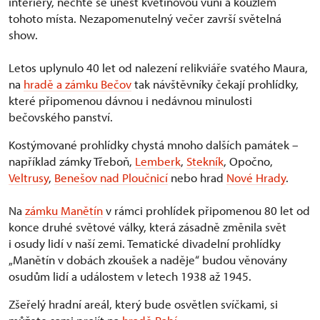
interiéry, nechte se unést květinovou vůní a kouzlem
tohoto místa. Nezapomenutelný večer završí světelná
show.
Letos uplynulo 40 let od nalezení relikviáře svatého Maura,
na
hradě a zámku Bečov
tak návštěvníky čekají prohlídky,
které připomenou dávnou i nedávnou minulosti
bečovského panství.
Kostýmované prohlídky chystá mnoho dalších památek –
například zámky Třeboň,
Lemberk
,
Stekník
, Opočno,
Veltrusy
,
Benešov nad Ploučnicí
nebo hrad
Nové Hrady
.
Na
zámku Manětín
v rámci prohlídek připomenou 80 let od
konce druhé světové války, která zásadně změnila svět
i osudy lidí v naší zemi. Tematické divadelní prohlídky
„Manětín v dobách zkoušek a naděje“ budou věnovány
osudům lidí a událostem v letech 1938 až 1945.
Zšeřelý hradní areál, který bude osvětlen svíčkami, si