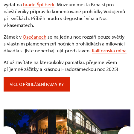
vydat na
hradě Špilberk
. Muzeum města Brna si pro
návštěvníky připravilo komentované prohlídky Vodojemů
při svíčkách, Příběh hradu s degustací vína a Noc
v kasematech.
Zámek v
Osečanech
se na jednu noc rozzáří pouze světly
s vlastním plamenem při nočních prohlídkách a milovníci
divadla si jistě nenechají ujít představení
Kalifornská mlha
.
Ať už zavítáte na kteroukoliv památku, přejeme všem
příjemné zážitky a krásnou Hradozámeckou noc 2025!
VÍCE O PŘIHLÁŠENÍ PAMÁTKY