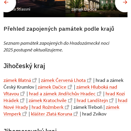
vila Stiassni
zámek Dačice
Přehled zapojených památek podle krajů
Seznam památek zapojených do Hradozámecké noci
2025 postupně aktualizujeme.
Jihočeský kraj
zámek Blatná
|
zámek Červená Lhota
| hrad a zámek
Český Krumlov |
zámek Dačice
|
zámek Hluboká nad
Vltavou
|
hrad a zámek Jindřichův Hradec
|
hrad Kozí
Hrádek
|
zámek Kratochvíle
|
hrad Landštejn
|
hrad
Nové Hrady
|
hrad Rožmberk
| zámek Třeboň |
zámek
Vimperk
|
klášter Zlatá Koruna
| hrad Zvíkov