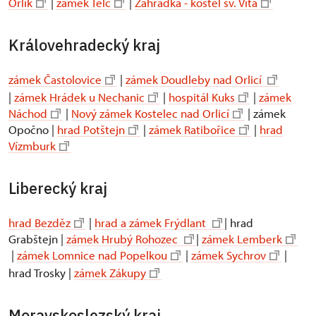
Orlík
|
zámek Telč
|
Zahrádka - kostel sv. Víta
Královehradecký kraj
zámek Častolovice
|
zámek Doudleby nad Orlicí
|
zámek Hrádek u Nechanic
|
hospitál Kuks
|
zámek
Náchod
|
Nový zámek Kostelec nad Orlicí
| zámek
Opočno |
hrad Potštejn
|
zámek Ratibořice
|
hrad
Vízmburk
Liberecký kraj
hrad Bezděz
|
hrad a zámek Frýdlant
| hrad
Grabštejn |
zámek Hrubý Rohozec
|
zámek Lemberk
|
zámek Lomnice nad Popelkou
|
zámek Sychrov
|
hrad Trosky |
zámek Zákupy
Moravskoslezský kraj