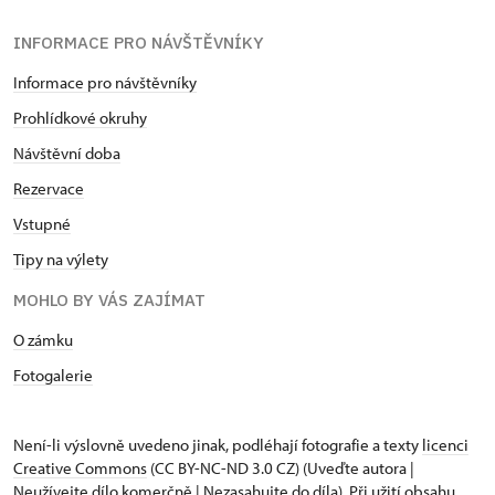
INFORMACE PRO NÁVŠTĚVNÍKY
Informace pro návštěvníky
Prohlídkové okruhy
Návštěvní doba
Rezervace
Vstupné
Tipy na výlety
MOHLO BY VÁS ZAJÍMAT
O zámku
Fotogalerie
Není-li výslovně uvedeno jinak, podléhají fotografie a texty
licenci
Creative Commons
(CC BY-NC-ND 3.0 CZ) (Uveďte autora |
Neužívejte dílo komerčně | Nezasahujte do díla). Při užití obsahu