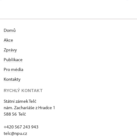
Domů
Akce
Zprávy
Publikace
Pro média
Kontakty
RYCHLÝ KONTAKT
Státní zámek Telč
nám. Zachariáše z Hradce 1
588 56 Telč
+420 567 243 943
telc@npu.cz